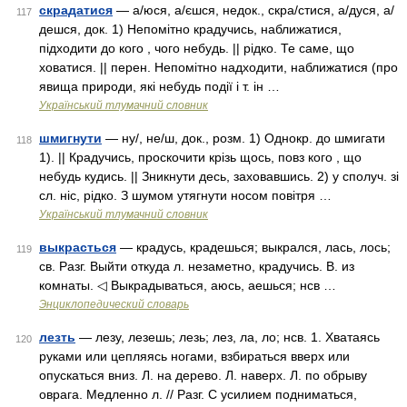
скрадатися
— а/юся, а/єшся, недок., скра/стися, а/дуся, а/
117
дешся, док. 1) Непомітно крадучись, наближатися,
підходити до кого , чого небудь. || рідко. Те саме, що
ховатися. || перен. Непомітно надходити, наближатися (про
явища природи, які небудь події і т. ін …
Український тлумачний словник
шмигнути
— ну/, не/ш, док., розм. 1) Однокр. до шмигати
118
1). || Крадучись, проскочити крізь щось, повз кого , що
небудь кудись. || Зникнути десь, заховавшись. 2) у сполуч. зі
сл. ніс, рідко. З шумом утягнути носом повітря …
Український тлумачний словник
выкрасться
— крадусь, крадешься; выкрался, лась, лось;
119
св. Разг. Выйти откуда л. незаметно, крадучись. В. из
комнаты. ◁ Выкрадываться, аюсь, аешься; нсв …
Энциклопедический словарь
лезть
— лезу, лезешь; лезь; лез, ла, ло; нсв. 1. Хватаясь
120
руками или цепляясь ногами, взбираться вверх или
опускаться вниз. Л. на дерево. Л. наверх. Л. по обрыву
оврага. Медленно л. // Разг. С усилием подниматься,