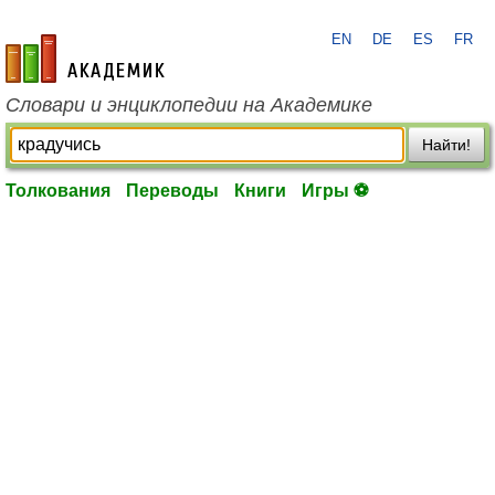
EN
DE
ES
FR
academic.ru
Словари и энциклопедии на Академике
Найти!
Толкования
Переводы
Книги
Игры ⚽