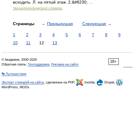
всходить. Л. на пятый этаж. 2.&#8230; …
Энциклопедический словарь
Страницы
←
Предыдущая
Следующая
→
1
2
3
4
5
6
7
8
9
10
11
12
13
© Академик, 2000-2026
18+
Обратная связь:
Техподдержка
,
Реклама на сайте
👣 Путешествия
Экспорт словарей на сайты
, сделанные на PHP,
Joomla,
Drupal,
WordPress, MODx.