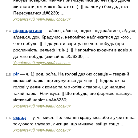
небудь поверхні, майже притискуючись до неї (про дрібні
живі істоти, які мають багато ніг). || на чому і без додатка.
Пересуватися,&#8230; …
Український тлумачний словник
підкрадатися
— а/юся, а/єшся, недок., підкра/стися, а/дуся,
114
а/дешся, док. Крадучись, непомітно наближатися до кого ,
чого небудь. || Підступати впритул до чого небудь (про
рослинність, рельєф і т. ін.). || Непомітно входити в довір я
до кого небудь (звичайно з&#8230; …
Український тлумачний словник
ріг
— ч. 1) род. ро/га. На голові деяких ссавців – твердий
115
кістковий наріст, що звужується до кінця. || Відросток на
голові у деяких комах та м якотілих тварин, що нагадує
такий наріст. Роги жука. || Що небудь, що формою нагадує
кістковий наріст на&#8230; …
Український тлумачний словник
скрад
— у, ч., мисл. Полювання крадучись або з укриття на
116
токуючого глухаря, лисицю, що мишкує, зайця тощо …
Український тлумачний словник