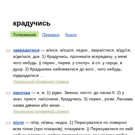
крадучись
Толкование
Перевод
Книги
закрадатися
— а/юся, а/єшся, недок., закра/стися, а/ду/ся,
111
а/де/шся, док. 1) Крадучись, проникати всередину, у межі
чого небудь. || перен., перев. у сполуч. зі сл. у серце, в
душу. 2) Крадькома наближатися до кого , чого небудь;
підкрадатися …
Український тлумачний словник
ласочка
— и, ж. 1) рідко. Зменш. пестл. до ласка II. 2) у
112
знач. присл. ла/сочкою. Крадучись. 3) перен., розм. Ласкава
назва дівчини або жінки …
Український тлумачний словник
лізти
— лі/зу, лі/зеш, недок. 1) Пересуватися по поверхні
113
всім тілом (про плазунів); плазувати. || Пересуватися по якій