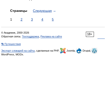
Страницы
Следующая
→
1
2
3
4
5
© Академик, 2000-2026
18+
Обратная связь:
Техподдержка
,
Реклама на сайте
👣 Путешествия
Экспорт словарей на сайты
, сделанные на PHP,
Joomla,
Drupal,
WordPress, MODx.