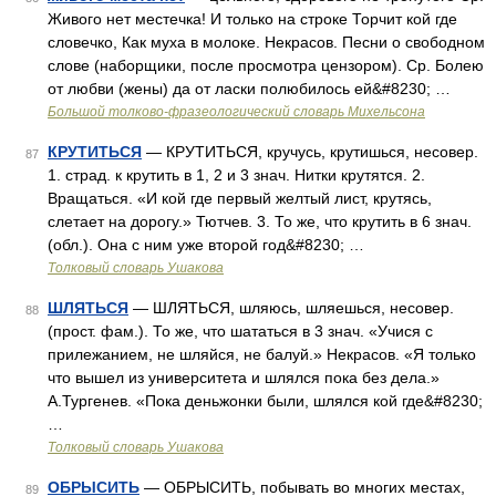
Живого нет местечка! И только на строке Торчит кой где
словечко, Как муха в молоке. Некрасов. Песни о свободном
слове (наборщики, после просмотра цензором). Ср. Болею
от любви (жены) да от ласки полюбилось ей&#8230; …
Большой толково-фразеологический словарь Михельсона
КРУТИТЬСЯ
— КРУТИТЬСЯ, кручусь, крутишься, несовер.
87
1. страд. к крутить в 1, 2 и 3 знач. Нитки крутятся. 2.
Вращаться. «И кой где первый желтый лист, крутясь,
слетает на дорогу.» Тютчев. 3. То же, что крутить в 6 знач.
(обл.). Она с ним уже второй год&#8230; …
Толковый словарь Ушакова
ШЛЯТЬСЯ
— ШЛЯТЬСЯ, шляюсь, шляешься, несовер.
88
(прост. фам.). То же, что шататься в 3 знач. «Учися с
прилежанием, не шляйся, не балуй.» Некрасов. «Я только
что вышел из университета и шлялся пока без дела.»
А.Тургенев. «Пока деньжонки были, шлялся кой где&#8230;
…
Толковый словарь Ушакова
ОБРЫСИТЬ
— ОБРЫСИТЬ, побывать во многих местах,
89