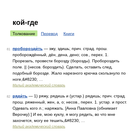
кой-где
Толкование
Перевод
Книги
проборозди́ть
— зжу, здишь; прич. страд. прош.
81
проборождённый, дён, дена, дено; сов., перех. 1.
Прорезать, провести борозду (борозды). Пробороздить
поле. || (несов. бороздить). Сделать, оставить след,
подобный борозде. Жало нарезного крючка скользнуло по
ноге,&#8230; …
Малый академический словарь
ряди́ть
— 1) ряжу, рядишь и (устар.) рядишь; прич. страд.
82
прош. ряженный, жен, а, о; несов., перех. 1. устар. и прост.
Одевать кого л.; наряжать. [Анна Павловна (обнимает
Верочку):] И ее, мою куклу, я могу рядить, во что мне
захочется, могу ее тешить,&#8230; …
Малый академический словарь