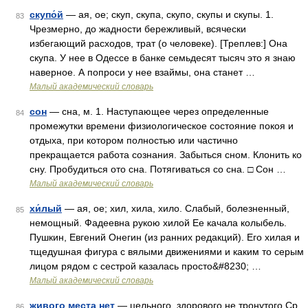
скупо́й
— ая, ое; скуп, скупа, скупо, скупы и скупы. 1.
83
Чрезмерно, до жадности бережливый, всячески
избегающий расходов, трат (о человеке). [Треплев:] Она
скупа. У нее в Одессе в банке семьдесят тысяч это я знаю
наверное. А попроси у нее взаймы, она станет …
Малый академический словарь
сон
— сна, м. 1. Наступающее через определенные
84
промежутки времени физиологическое состояние покоя и
отдыха, при котором полностью или частично
прекращается работа сознания. Забыться сном. Клонить ко
сну. Пробудиться ото сна. Потягиваться со сна. □ Сон …
Малый академический словарь
хи́лый
— ая, ое; хил, хила, хило. Слабый, болезненный,
85
немощный. Фадеевна рукою хилой Ее качала колыбель.
Пушкин, Евгений Онегин (из ранних редакций). Его хилая и
тщедушная фигура с вялыми движениями и каким то серым
лицом рядом с сестрой казалась просто&#8230; …
Малый академический словарь
живого места нет
— цельного, здорового не тронутого Ср.
86