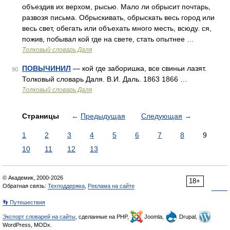
объездив их верхом, рысью. Мало ли обрысит почтарь,
развозя письма. Обрыскивать, обрыскать весь город или
весь свет, обегать или объехать много месть, всюду. ся,
пожив, побывал кой где на свете, стать опытнее …
Толковый словарь Даля
ПОВЫЧИНИЛ
— кой где заборишка, все свиньи лазят.
90
Толковый словарь Даля. В.И. Даль. 1863 1866 …
Толковый словарь Даля
Страницы
←
Предыдущая
Следующая
→
1
2
3
4
5
6
7
8
9
10
11
12
13
© Академик, 2000-2026
18+
Обратная связь:
Техподдержка
,
Реклама на сайте
👣 Путешествия
Экспорт словарей на сайты
, сделанные на PHP,
Joomla,
Drupal,
WordPress, MODx.