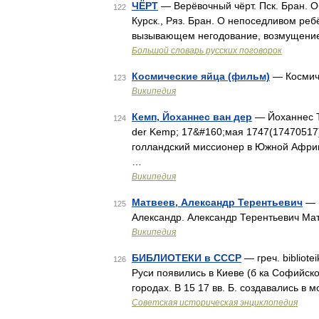
ЧЁРТ
— Верёвочный чёрт. Пск. Бран. О
122
Курск., Ряз. Бран. О непоседливом ребё
вызывающем негодование, возмущение.
Большой словарь русских поговорок
Космические яйца (фильм)
— Космиче
123
Википедия
Кемп, Йоханнес ван дер
— Йоханнес Т
124
der Kemp; 17&#160;мая 1747(17470517)
голландский миссионер в Южной Африк
…
Википедия
Матвеев, Александр Терентьевич
— В
125
Александр. Александр Терентьевич Ма
Википедия
БИБЛИОТЕКИ в СССР
— греч. bibliote
126
Руси появились в Киеве (б ка Софийско
городах. В 15 17 вв. Б. создавались в 
Советская историческая энциклопедия