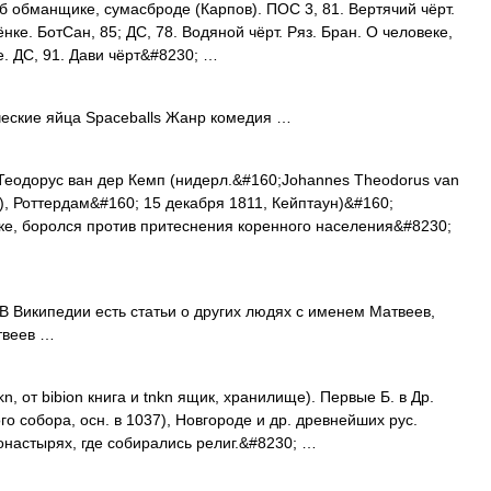
б обманщике, сумасброде (Карпов). ПОС 3, 81. Вертячий чёрт.
нке. БотСан, 85; ДС, 78. Водяной чёрт. Ряз. Бран. О человеке,
 ДС, 91. Дави чёрт&#8230; …
ские яйца Spaceballs Жанр комедия …
еодорус ван дер Кемп (нидерл.&#160;Johannes Theodorus van
, Роттердам&#160; 15 декабря 1811, Кейптаун)&#160;
е, боролся против притеснения коренного населения&#8230;
 Википедии есть статьи о других людях с именем Матвеев,
твеев …
ikn, от bibion книга и tnkn ящик, хранилище). Первые Б. в Др.
го собора, осн. в 1037), Новгороде и др. древнейших рус.
монастырях, где собирались религ.&#8230; …