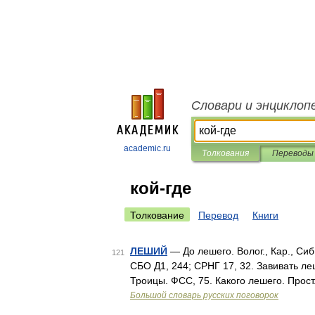
Словари и энциклоп
academic.ru
Толкования
Переводы
кой-где
Толкование
Перевод
Книги
ЛЕШИЙ
— До лешего. Волог., Кар., Сиб
121
СБО Д1, 244; СРНГ 17, 32. Завивать ле
Троицы. ФСС, 75. Какого лешего. Прост
Большой словарь русских поговорок