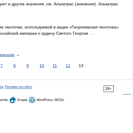
ют и другие значения, см. Алькатрас (значения). Алькатрас
 ленточки, используемой в акции «Георгиевская ленточка»
Российской империи к ордену Святого Георгия …
дующая
→
7
8
9
10
11
12
13
ка
,
Реклама на сайте
18+
omla,
Drupal,
WordPress, MODx.