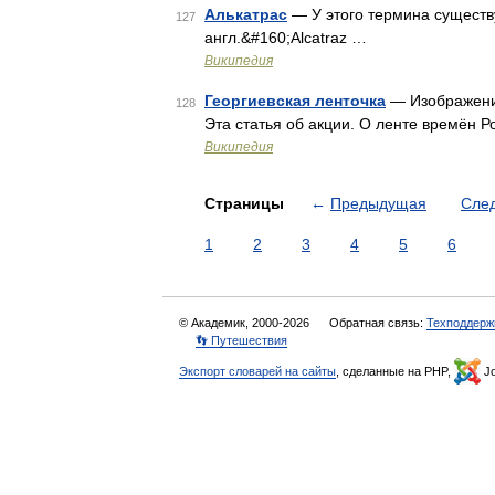
Алькатрас
— У этого термина существу
127
англ.&#160;Alcatraz …
Википедия
Георгиевская ленточка
— Изображение
128
Эта статья об акции. О ленте времён 
Википедия
Страницы
←
Предыдущая
Сле
1
2
3
4
5
6
© Академик, 2000-2026
Обратная связь:
Техподдерж
👣 Путешествия
Экспорт словарей на сайты
, сделанные на PHP,
Jo