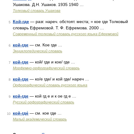
Ушакова. Д.Н. Ушаков. 1935 1940 …
Толковый словарь Ушакова
Кой-где
— разг. нареч. обстоят. места; = кое где Толковый
5
словарь Ефремовой. Т. Ф. Ефремова. 2000 …
Современный толковый словарь русского языка Ефремовой
кой-где
— см. Кое где …
6
Энциклопедический словарь
кой-где
— кой/ где и кое/ где …
7
Морфемно-орфографический словарь
кой-где
— ко/е где/ и кой где/ нареч …
8
Орфографический словарь русского языка
кой-где
— кой гд е и к ое гд е …
9
Русский орфографический словарь
кой-где́
— см. кое где …
10
Малый академический словарь