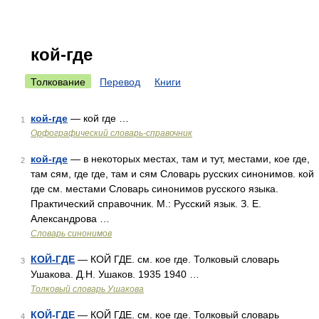
кой-где
Толкование
Перевод
Книги
кой-где
— кой где …
1
Орфографический словарь-справочник
кой-где
— в некоторых местах, там и тут, местами, кое где,
2
там сям, где где, там и сям Словарь русских синонимов. кой
где см. местами Словарь синонимов русского языка.
Практический справочник. М.: Русский язык. З. Е.
Александрова …
Словарь синонимов
КОЙ-ГДЕ
— КОЙ ГДЕ. см. кое где. Толковый словарь
3
Ушакова. Д.Н. Ушаков. 1935 1940 …
Толковый словарь Ушакова
КОЙ-ГДЕ
— КОЙ ГДЕ. см. кое где. Толковый словарь
4