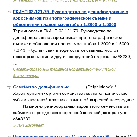
Энциклопедический словарь Ф.А. Брокгауза и И.А. Ефрона
ГКИНП 02-121-79: Руководство по дешифрированию
76
аэроснимков при топографической съемке и
обновлении планов масштабов 1:2000 и 1:5000
—
Терминология ГКИНП 02 121 79: Руководство по
дешифрированию аэроснимков при топографической
съемке и обновлении планов масштабов 1:2000 и 1:5000:
7.8.43. «Кусты» свай в воде остатки свайных мостов,
некоторых плотин и других сооружений на реках с&#8230;
…
Словарь-справочник терминов нормативно-технической
документации
Семейство дельфиновые
— (Delphinidae)* *
77
Характерными чертами семейства являются конические
зубы и хвостовой плавник с заметной вырезкой посередине.
Из многих разнообразных видов этого семейства мы
займемся прежде всего страшной косаткой, которая уже
с&#8230; …
Жизнь животных
Первовосхождение на пик Сталина. Ромм М
— Ромм М.