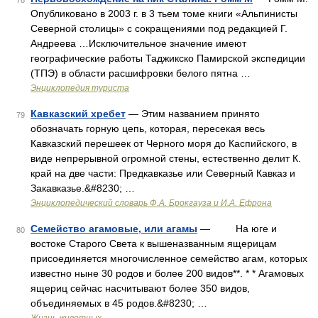
78
Опубликовано в 2003 г. в 3 тьем томе книги «Альпинисты
Северной столицы» с сокращениями под редакцией Г.
Андреева …Исключительное значение имеют
географические работы Таджикско Памирской экспедиции
(ТПЭ) в области расшифровки белого пятна …
Энциклопедия туриста
Кавказский хребет
— Этим названием принято
79
обозначать горную цепь, которая, пересекая весь
Кавказский перешеек от Черного моря до Каспийского, в
виде непрерывной огромной стены, естественно делит К.
край на две части: Предкавказье или Северный Кавказ и
Закавказье.&#8230; …
Энциклопедический словарь Ф.А. Брокгауза и И.А. Ефрона
Семейство агамовые, или агамы
— На юге и
80
востоке Старого Света к вышеназванным ящерицам
присоединяется многочисленное семейство агам, которых
известно ныне 30 родов и более 200 видов**. * * Агамовых
ящериц сейчас насчитывают более 350 видов,
объединяемых в 45 родов.&#8230; …