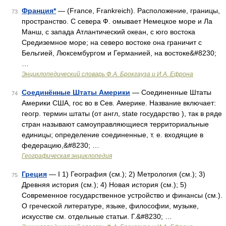
Франция*
— (France, Frankreich). Расположение, границы,
73
пространство. С севера Ф. омывает Немецкое море и Ла
Манш, с запада Атлантический океан, с юго востока
Средиземное море; на северо востоке она граничит с
Бельгией, Люксембургом и Германией, на востоке&#8230;
…
Энциклопедический словарь Ф.А. Брокгауза и И.А. Ефрона
Соединённые Штаты Америки
— Соединенные Штаты
74
Америки США, гос во в Сев. Америке. Название включает:
геогр. термин штаты (от англ, state государство ), так в ряде
стран называют самоуправляющиеся территориальные
единицы; определение соединенные, т. е. входящие в
федерацию,&#8230; …
Географическая энциклопедия
Греция
— I 1) География (см.); 2) Метрология (см.); 3)
75
Древняя история (см.); 4) Новая история (см.); 5)
Современное государственное устройство и финансы (см.).
О греческой литературе, языке, философии, музыке,
искусстве см. отдельные статьи. Г.&#8230; …