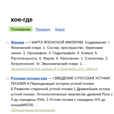
кое-где
Толкование
Перевод
Книги
Япония
— I КАРТА ЯПОНСКОЙ ИМПЕРИИ. Содержание: I.
71
Физический очерк. 1. Состав, пространство, береговая
линия. 2. Орография. 3. Гидрография. 4. Климат. 5.
Растительность. 6. Фауна. II. Население. 1. Статистика. 2.
Антропология. III. Экономический очерк. 1 …
Энциклопедический словарь Ф.А. Брокгауза и И.А. Ефрона
Русская литература
— I.ВВЕДЕНИЕ II.РУССКАЯ УСТНАЯ
72
ПОЭЗИЯ А.Периодизация истории устной поэзии
Б.Развитие старинной устной поэзии 1.Древнейшие истоки
устной поэзии. Устнопоэтическое творчество древней Руси с
X до середины XVIв. 2.Устная поэзия с середины XVI до
конца&#8230; …
Литературная энциклопедия