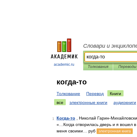
Словари и энциклоп
academic.ru
Толкования
Переводы
когда-то
Толкование
Перевод
Книги
все
электронные книги
аудиокниги
Когда-то
, Николай Гарин-Михайловски
1
«…Когда отворилась дверь и я вошел в
меня своими… руб
электронная книга