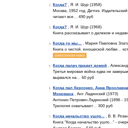
Когда?
, Я. И. Шур (1958)
2
Москва, 1952 год. Детгиз. Издательски
читают все… 490 руб
Когда?
, Я. И. Шур (1968)
3
Книга рассказывает о далеком и недав
Когда-то мы…
, Мария Павловна Злата
4
Книга о чистой, юношеской любви… ко
электронная книга
Когда палач придет домой
, Александ
5
Третья мировая война едва не заверши
вырвался на… 60 руб
Когда пал Херсонес. Анна Ярославн
6
Мономаха
, Ант. Ладинский (1973)
Антонин Петрович Ладинский (1896 - 19
Трилогия охватывает… 300 руб
Когда начальство ушло...
, В. В. Роза
7
Книга "Когда начальство ушло..." - оч