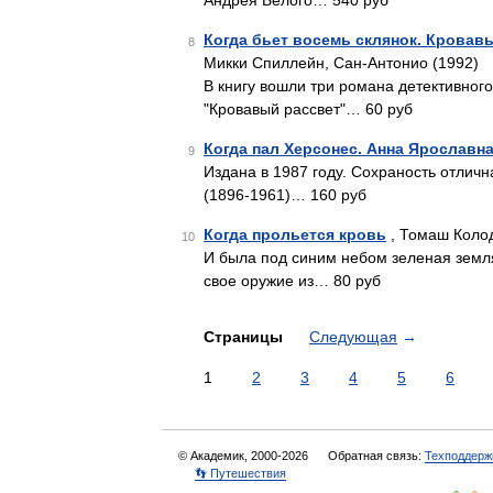
Андрея Белого… 540 руб
Когда бьет восемь склянок. Кровав
8
Микки Спиллейн, Сан-Антонио (1992)
В книгу вошли три романа детективного
"Кровавый рассвет"… 60 руб
Когда пал Херсонес. Анна Ярославн
9
Издана в 1987 году. Сохраность отлич
(1896-1961)… 160 руб
Когда прольется кровь
, Томаш Колод
10
И была под синим небом зеленая земля
свое оружие из… 80 руб
Страницы
Следующая
→
1
2
3
4
5
6
© Академик, 2000-2026
Обратная связь:
Техподдерж
👣 Путешествия