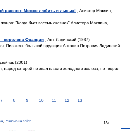
ый рассвет. Можно любить и лысых!
, Алистер Маклин,
 жанра: "Когда бьет восемь склянок" Алистера Маклина,
а - королева Франции
, Ант. Ладинский (1987)
ная. Писатель большой эрудиции Антонин Петрович Ладинский
зейчак (2001)
, народ которой не знал власти холодного железа, но творил
7
8
9
10
11
12
13
ка
,
Реклама на сайте
18+