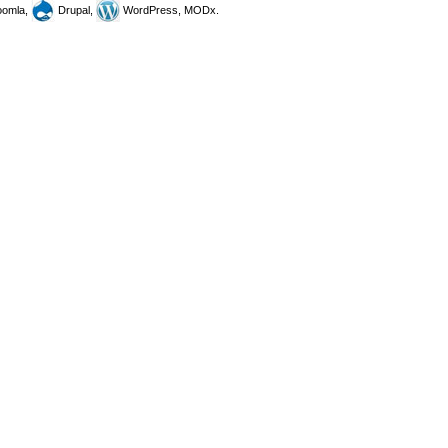
omla,
Drupal,
WordPress, MODx.