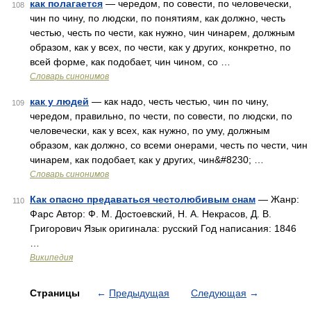
как полагается
— чередом, по совести, по человечески,
108
чин по чину, по людски, по понятиям, как должно, честь
честью, честь по чести, как нужно, чин чинарем, должным
образом, как у всех, по чести, как у других, конкретно, по
всей форме, как подобает, чин чином, со …
Словарь синонимов
как у людей
— как надо, честь честью, чин по чину,
109
чередом, правильно, по чести, по совести, по людски, по
человечески, как у всех, как нужно, по уму, должным
образом, как должно, со всеми онерами, честь по чести, чин
чинарем, как подобает, как у других, чин&#8230; …
Словарь синонимов
Как опасно предаваться честолюбивым снам
— Жанр:
110
Фарс Автор: Ф. М. Достоевский, Н. А. Некрасов, Д. В.
Григорович Язык оригинала: русский Год написания: 1846
…
Википедия
Страницы
←
Предыдущая
Следующая
→