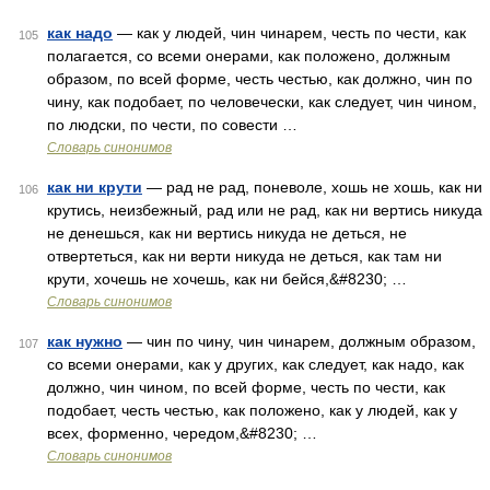
как надо
— как у людей, чин чинарем, честь по чести, как
105
полагается, со всеми онерами, как положено, должным
образом, по всей форме, честь честью, как должно, чин по
чину, как подобает, по человечески, как следует, чин чином,
по людски, по чести, по совести …
Словарь синонимов
как ни крути
— рад не рад, поневоле, хошь не хошь, как ни
106
крутись, неизбежный, рад или не рад, как ни вертись никуда
не денешься, как ни вертись никуда не деться, не
отвертеться, как ни верти никуда не деться, как там ни
крути, хочешь не хочешь, как ни бейся,&#8230; …
Словарь синонимов
как нужно
— чин по чину, чин чинарем, должным образом,
107
со всеми онерами, как у других, как следует, как надо, как
должно, чин чином, по всей форме, честь по чести, как
подобает, честь честью, как положено, как у людей, как у
всех, форменно, чередом,&#8230; …
Словарь синонимов