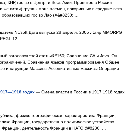
, КНР, гос во в Центр, и Вост. Азии. Принятое в России
и же китаи) группы монг. племен, покоривших в средние века
и образовавших гос во Ляо (X&#8230; …
датель NCsoft Дата выпуска 28 апреля, 2005 Жанр MMORPG
 PEGI: 12 …
ый заголовок этой статьи&#160; Сравнение C# и Java. Он
их ограничений. Сравнения языков программирования Общее
ные инструкции Массивы Ассоциативные массивы Операции
1917—1918 годах
— Смена власти в России в 1917 1918 годах
ублика, физико географическая характеристика Франции,
лика Франции, государственно политическое устройство
 Франции, деятельность Франции в НАТО,&#8230; …