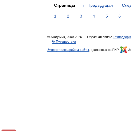
Страницы
←
Предыдущая
Сле
1
2
3
4
5
6
© Академик, 2000-2026
Обратная связь:
Техподдерж
👣 Путешествия
Экспорт словарей на сайты
, сделанные на PHP,
Jo