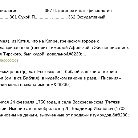
гия..................... 357 Патогенез и пат. физиология
....... 361 Сухой П........... . ............ 362 Эксудативный
), из Кития, что на Кипре, греческом городе с
ла кривая шея (говорит Тимофей Афинский в Жизнеописаниях
ия Тирского, был худой, довольно&#8230; …
 философов
Εκκλησιαστής; лат. Ecclesiastes], библейская книга; в христ.
г (см. в ст. Библия), в иудейском каноне в разд. «Писания»
блии книга названа именем&#8230; …
лся 24 февраля 1756 года, в селе Воскресенском (Ретяжи
рнии. Имение это приобрел отец Л., Владимир Иванович (1703
оанновны на деньги, вырученные от продажи изумрудов,&#8230;