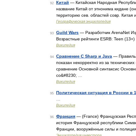
Китай
— Китайская Народная Республика
92
название Китай от этнонима кидане (он
территорию сев. областей совр. Китая 
Географическая энциклопедия
Guild Wars
— Разработчик ArenaNet Из
93
Возрастные рейтинги ESRB: Teen (13+)
Википедия
Сравнение C Sharp и Java
— Правильн
94
показан некорректно из за техническ
сравнение Основной синтаксис Основ
со&#8230; …
Википедия
Политическая ситуация в России в 
95
…
Википедия
Франция
— (France) Французская Респ
96
история Французской республики Симво
Франции, вооружённые силы и полиция
Энциклопедия инвестора