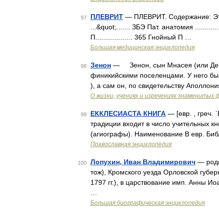
ПЛЕВРИТ
— ПЛЕВРИТ. Содержание: Этиоло
97
...&quot;....... ЗБЭ Пат. анатомия ............
П................... 365 Гнойный П …
Большая медицинская энциклопедия
Зенон
— Зенон, сын Мнасея (или Демея
98
финикийскими поселенцами. У него бы
), а сам он, по свидетельству Аполлон
О жизни, учениях и изречениях знаменитых
ЕККЛЕСИАСТА КНИГА
— [евр. , греч. ᾿
99
традиции входит в число учительных кни
(агиографы). Наименование В евр. Би
Православная энциклопедия
Лопухин, Иван Владимирович
— роди
100
тож), Кромского уезда Орловской губе
1797 гг.), в царствование имп. Анны И
…
Большая биографическая энциклопедия