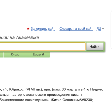
Запомнить сайт
Словарь на свой сайт
RU
едии на Академике
Найти!
Книги
Игры ⚽
ς τῆς Κλίμακος] (VI VII вв.), прп. (пам. 30 марта и в 4 ю Неделю
астыря, автор классического произведения визант.
 Божественного восхождения». Житие Основным&#8230; …