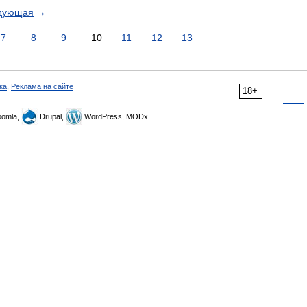
дующая
→
7
8
9
10
11
12
13
ка
,
Реклама на сайте
18+
omla,
Drupal,
WordPress, MODx.