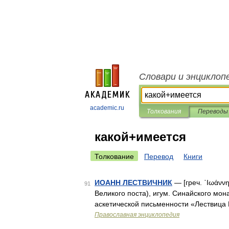
Словари и энциклоп
academic.ru
Толкования
Переводы
какой+имеется
Толкование
Перевод
Книги
ИОАНН ЛЕСТВИЧНИК
— [греч. ᾿Ιωάννη
91
Великого поста), игум. Синайского мон
аскетической письменности «Лествица
Православная энциклопедия