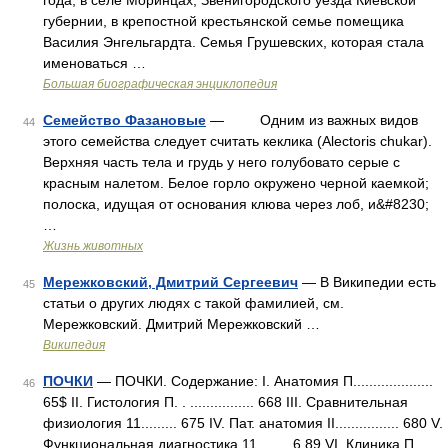
года, в селе Моринцах, Звенигородского уезда Киевской
губернии, в крепостной крестьянской семье помещика
Василия Энгельгардта. Семья Грушевских, которая стала
именоваться …
Большая биографическая энциклопедия
Семейство Фазановые
— Одним из важных видов
44
этого семейства следует считать кеклика (Alectoris chukar).
Верхняя часть тела и грудь у него голубовато серые с
красным налетом. Белое горло окружено черной каемкой;
полоска, идущая от основания клюва через лоб, и&#8230;
…
Жизнь животных
Мережковский, Дмитрий Сергеевич
— В Википедии есть
45
статьи о других людях с такой фамилией, см.
Мережковский. Дмитрий Мережковский …
Википедия
ПОЧКИ
— ПОЧКИ. Содержание: I. Анатомия П....................
46
65$ II. Гистология П. . ................ 668 III. Сравнительная
физиология 11......... 675 IV. Пат. анатомия II................ 680 V.
Функциональная диагностика 11........ 6 89 VІ. Клиника П …