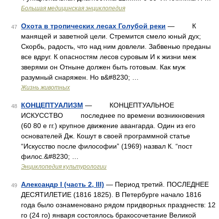
Большая медицинская энциклопедия
Охота в тропических лесах Голубой реки
— К
47
манящей и заветной цели. Стремится смело юный дух;
Скорбь, радость, что над ним довлели. Забвенью преданы
все вдруг. К опасностям лесов суровым И к жизни меж
зверями он Отныне должен быть готовым. Как муж
разумный снаряжен. Но в&#8230; …
Жизнь животных
КОНЦЕПТУАЛИЗМ
— КОНЦЕПТУАЛЬНОЕ
48
ИСКУССТВО последнее по времени возникновения
(60 80 е гг.) крупное движение авангарда. Один из его
основателей Дж. Кошут в своей программной статье
“Искусство после философии” (1969) назвал К. “пост
филос.&#8230; …
Энциклопедия культурологии
Александр I (часть 2, III)
— Период третий. ПОСЛЕДНЕЕ
49
ДЕСЯТИЛЕТИЕ (1816 1825). В Петербурге начало 1816
года было ознаменовано рядом придворных празднеств: 12
го (24 го) января состоялось бракосочетание Великой