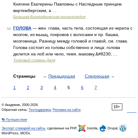
Княгини Екатерины Павловны с Наследным принцем
виртембергским, а …
Большая биографическая энциклопедия
ГОЛОВА
— жен. глава, часть тела, состоящая из черепа с
50
мозгом, из мышц, покровов с волосами и пр. башка,
мозговница. Разницу между головой и главой, см. глава.
Голова состоит из головы собственно и лица: голова
делится на лоб или чело, темя, маковку,&#8230; …
Толковый словарь Даля
Страницы
←
Предыдущая
Следующая
→
1
2
3
4
5
6
7
© Академик, 2000-2026
18+
Обратная связь:
Техподдержка
,
Реклама на сайте
👣 Путешествия
Экспорт словарей на сайты
, сделанные на PHP,
Joomla,
Drupal,
WordPress, MODx.