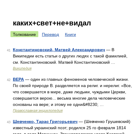
каких+свет+не+видал
Толкование
Перевод
Книги
Константиновский, Матвей Александрович
— В
41
Википедии есть статьи о других людях с такой фамилией,
см. Константиновский. Матвей Константиновский …
Википедия
ВЕРА
— один из главных феноменов человеческой жизни.
42
По своей природе В. разделяется на религ. и нерелиг. «Все,
что совершается в мире, даже людьми, чуждыми Церкви,
совершается верою... весьма многие дела человеческие
основаны на вере; и этому не одни&#8230; …
Православная энциклопедия
Шевченко, Тарас Григорьевич
— (Шевченко Грушевский)
43
известный украинский поэт; родился 25 го февраля 1814