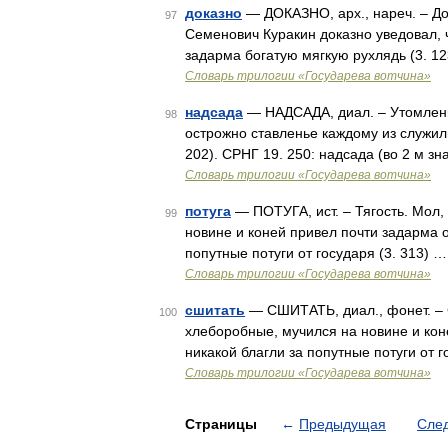
доказно
— ДОКАЗНО, арх., нареч. – До
97
Семенович Куракин доказно уведовал, 
задарма богатую мягкую рухлядь (3. 12
Словарь трилогии «Государева вотчина»
надсада
— НАДСАДА, диал. – Утомленно
98
острожно ставленье каждому из служил
202). СРНГ 19. 250: надсада (во 2 м з
Словарь трилогии «Государева вотчина»
потуга
— ПОТУГА, ист. – Тягость. Мол,
99
новине и коней привел почти задарма о
попутные потуги от государя (3. 313) …
Словарь трилогии «Государева вотчина»
сшитать
— СШИТАТЬ, диал., фонет. – С
100
хлеборобные, мучился на новине и кон
никакой благли за попутные потуги от г
Словарь трилогии «Государева вотчина»
Страницы
←
Предыдущая
Сле