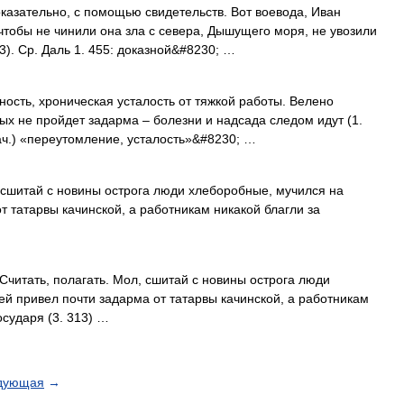
казательно, с помощью свидетельств. Вот воевода, Иван
чтобы не чинили она зла с севера, Дышущего моря, не увозили
3). Ср. Даль 1. 455: доказной&#8230; …
сть, хроническая усталость от тяжкой работы. Велено
ых не пройдет задарма – болезни и надсада следом идут (1.
нач.) «переутомление, усталость»&#8230; …
 сшитай с новины острога люди хлеборобные, мучился на
т татарвы качинской, а работникам никакой благли за
читать, полагать. Мол, сшитай с новины острога люди
ей привел почти задарма от татарвы качинской, а работникам
осударя (3. 313) …
дующая
→