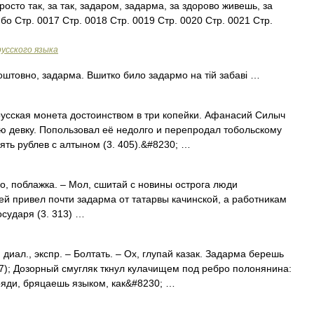
осто так, за так, задаром, задарма, за здорово живешь, за
бо Стр. 0017 Стр. 0018 Стр. 0019 Стр. 0020 Стр. 0021 Стр.
усского языка
оштовно, задарма. Вшитко било задармо на тій забаві …
усская монета достоинством в три копейки. Афанасий Силыч
ую девку. Попользовал её недолго и перепродал тобольскому
ять рублев с алтыном (3. 405).&#8230; …
го, поблажка. – Мол, сшитай с новины острога люди
ей привел почти задарма от татарвы качинской, а работникам
осударя (3. 313) …
иал., экспр. – Болтать. – Ох, глупай казак. Задарма берешь
67); Дозорный смугляк ткнул кулачищем под ребро полонянина:
ояди, бряцаешь языком, как&#8230; …