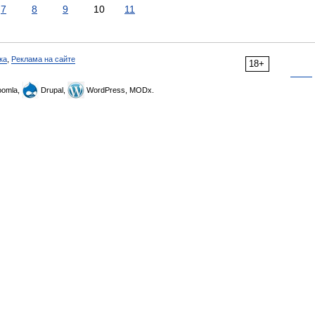
7
8
9
10
11
ка
,
Реклама на сайте
18+
omla,
Drupal,
WordPress, MODx.