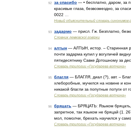
за спасибо
— • бесплатно, даром, за пр
92
красивые глаза, безвозмездно, за спаси
0022 …
Новый объяснительный словарь синонимов р
задармо
— присл. Гж. Безплатно, безк
93
Словник лемківскої говірки
алтын
— АЛТЫН, истор. – Старинная р
94
почти задарма купил у вогуличей видн
пятидесятнику Савке Дотошному за дес
Словарь трилогии «Государева вотчина»
благля
— БЛАГЛЯ, диал (?), авт. – Бла
95
хлеборобные, мучился на новине и кон
никакой благли за попутные потуги от г
Словарь трилогии «Государева вотчина»
бряцать
— БРЯЦАТЬ: Языком бряцать, д
96
запретное, так языком не бряцай (1. 2
мол, помолчи, брехать научился у сам
Словарь трилогии «Государева вотчина»