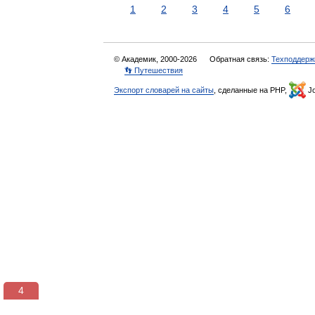
1
2
3
4
5
6
© Академик, 2000-2026
Обратная связь:
Техподдерж
👣 Путешествия
Экспорт словарей на сайты
, сделанные на PHP,
Jo
3