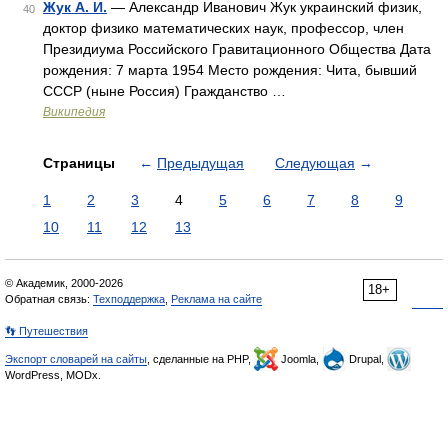
Жук А. И.
— Александр Иванович Жук украинский физик,
40
доктор физико математических наук, профессор, член
Президиума Российского Гравитационного Общества Дата
рождения: 7 марта 1954 Место рождения: Чита, бывший
СССР (ныне Россия) Гражданство …
Википедия
Страницы
←
Предыдущая
Следующая
→
1
2
3
4
5
6
7
8
9
10
11
12
13
© Академик, 2000-2026
18+
Обратная связь:
Техподдержка
,
Реклама на сайте
👣 Путешествия
Экспорт словарей на сайты
, сделанные на PHP,
Joomla,
Drupal,
WordPress, MODx.