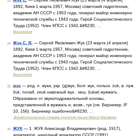
Жук С.
— Сергей Яковлевич Жук (23 марта (4 апреля)
33
1892, Киев 1 марта 1957, Москва) советский гидротехник,
академик АН СССР с 1953 года, генерал майор инженерно
технической службы с 1943 года, Герой Социалистического
Труда (1952). Член КПСС с 1942.&#8230; …
Википедия
Жук С. Я.
— Сергей Яковлевич Жук (23 марта (4 апреля)
34
1892, Киев 1 марта 1957, Москва) советский гидротехник,
академик АН СССР с 1953 года, генерал майор инженерно
технической службы с 1943 года, Герой Социалистического
Труда (1952). Член КПСС с 1942.&#8230; …
Википедия
жук
— род. п. жука, укр. (д)жук, болг. жук, польск. żuk, в. луж.
35
žuk, полаб. zeuk навозный жук , чеш. žukati жужжать .
Образовано от звукоподражательной основы,
представленной в жужжать и, возм., гук (см. Бернекер, IF
10, 156). Бернекер ошибочно&#8230; …
Этимологический словарь русского языка Макса Фасмера
ЖУК
— 1. ЖУК Александр Владимирович (род. 1917),
36
архитектор, народный архитектор СССР (1991),