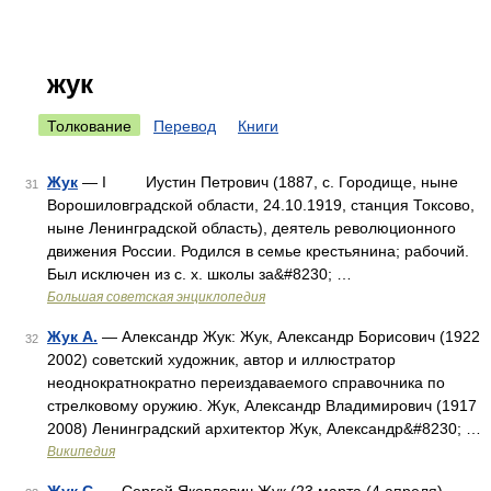
жук
Толкование
Перевод
Книги
Жук
— I Иустин Петрович (1887, с. Городище, ныне
31
Ворошиловградской области, 24.10.1919, станция Токсово,
ныне Ленинградской область), деятель революционного
движения России. Родился в семье крестьянина; рабочий.
Был исключен из с. х. школы за&#8230; …
Большая советская энциклопедия
Жук А.
— Александр Жук: Жук, Александр Борисович (1922
32
2002) советский художник, автор и иллюстратор
неоднократнократно переиздаваемого справочника по
стрелковому оружию. Жук, Александр Владимирович (1917
2008) Ленинградский архитектор Жук, Александр&#8230; …
Википедия