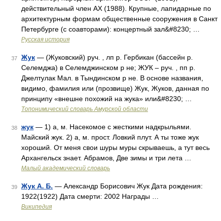
действительный член АХ (1988). Крупные, лапидарные по
архитектурным формам общественные сооружения в Санкт
Петербурге (с соавторами): концертный зал&#8230; …
Русская история
Жук
— (Жуковский) руч. , лп р. Гербикан (бассейн р.
37
Селемджа) в Селемджинском р не; ЖУК – руч. , пп р.
Джелтулак Мал. в Тындинском р не. В основе названия,
видимо, фамилия или (прозвище) Жук, Жуков, данная по
принципу «внешне похожий на жука» или&#8230; …
Топонимический словарь Амурской области
жук
— 1) а, м. Насекомое с жесткими надкрыльями.
38
Майский жук. 2) а, м. прост. Ловкий плут. А ты тоже жук
хороший. От меня свои шуры муры скрываешь, а тут весь
Архангельск знает. Абрамов, Две зимы и три лета …
Малый академический словарь
Жук А. Б.
— Александр Борисович Жук Дата рождения:
39
1922(1922) Дата смерти: 2002 Награды …
Википедия