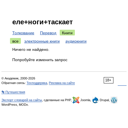
еле+ноги+таскает
Толкование
Перевод
Книги
все
электронные книги
аудиокниги
Ничего не найдено.
Попробуйте изменить запрос
© Академик, 2000-2026
18+
Обратная связь:
Техподдержка
,
Реклама на сайте
👣 Путешествия
Экспорт словарей на сайты
, сделанные на PHP,
Joomla,
Drupal,
WordPress, MODx.