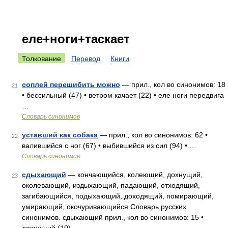
еле+ноги+таскает
Толкование
Перевод
Книги
соплей перешибить можно
— прил., кол во синонимов: 18
21
• бессильный (47) • ветром качает (22) • еле ноги передвига
…
Словарь синонимов
уставший как собака
— прил., кол во синонимов: 62 •
22
валившийся с ног (67) • выбившийся из сил (94) • …
Словарь синонимов
сдыхающий
— кончающийся, колеющий, дохнущий,
23
околевающий, издыхающий, падающий, отходящий,
загибающийся, подыхающий, доходящий, помирающий,
умирающий, окочуривающийся Словарь русских
синонимов. сдыхающий прил., кол во синонимов: 15 •