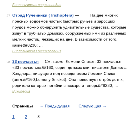
Биологическая энциклопедия
Отряд Ручейники (Trichoptera)
— На дне многих
27
пресных водоемов чистых быстрых ручьев и заросших
прудов можно обнаружить удивительные существа, которые
живут в трубчатых домиках, сооружаемых ими из различных
мелких частиц, лежащих на дне. В зависимости от того,
какие&#8230; …
Биологическая энциклопедия
33 несчастья
— См. также: Лемони Сникет: 33 несчастья
28
«33 несчастья»&#160; серия детских книг писателя Дэниела
Хэндлера, пишущего под псевдонимом Лемони Сникет
(англ.&#160;Lemony Snicket). Она повествует о трёх детях,
родители которых погибли в пожаре и теперь&#8230; …
Википедия
Страницы
←
Предыдущая
Следующая
→
1
2
3