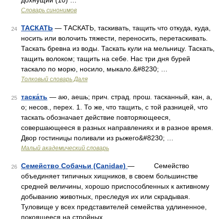
дохнущий (10) …
Словарь синонимов
ТАСКАТЬ
— ТАСКАТЬ, таскивать, тащить что откуда, куда,
24
носить или волочить тяжести, переносить, перетаскивать.
Таскать бревна из воды. Таскать кули на мельницу. Таскать,
тащить волоком; тащить на себе. Нас три дня бурей
таскало по морю, носило, мыкало.&#8230; …
Толковый словарь Даля
таска́ть
— аю, аешь; прич. страд. прош. тасканный, кан, а,
25
о; несов., перех. 1. То же, что тащить, с той разницей, что
таскать обозначает действие повторяющееся,
совершающееся в разных направлениях и в разное время.
Двор гостиницы поливали из рыжего&#8230; …
Малый академический словарь
Семейство Собачьи (Canidae)
— Семейство
26
объединяет типичных хищников, в своем большинстве
средней величины, хорошо приспособленных к активному
добыванию животных, преследуя их или скрадывая.
Туловище у всех представителей семейства удлиненное,
покоящееся на стройных …