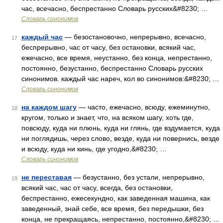
час, всечасно, беспрестанно Словарь русских&#8230; …
Словарь синонимов
каждый час
— безостановочно, непрерывно, всечасно,
17
беспрерывно, час от часу, без остановки, всякий час,
ежечасно, все время, неустанно, без конца, непрестанно,
постоянно, безустанно, беспрестанно Словарь русских
синонимов. каждый час нареч, кол во синонимов:&#8230; …
Словарь синонимов
на каждом шагу
— часто, ежечасно, всюду, ежеминутно,
18
кругом, только и знает, что, на всяком шагу, хоть где,
повсюду, куда ни плюнь, куда ни глянь, где вздумается, куда
ни поглядишь, через слово, везде, куда ни повернись, везде
и всюду, куда ни кинь, где угодно,&#8230; …
Словарь синонимов
не переставая
— безустанно, без устали, непрерывно,
19
всякий час, час от часу, всегда, без остановки,
беспрестанно, ежесекундно, как заведенная машина, как
заведенный, знай себе, все время, без передышки, без
конца, не прекращаясь, непрестанно, постоянно,&#8230; …