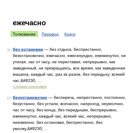
ежечасно
Толкование
Перевод
Книги
без остановки
— без отдыха, беспрестанно,
11
безостановочно, ежечасно, ежесекундно, ежеминутно, не
утихая, час от часу, не переставая, непрерывно, как
заведенный, не прекращаясь, все время, как заведенная
машина, каждый час, раз за разом, без передыху, всякий
час,&#8230; …
Словарь синонимов
безостановочно
— бесперечь, непрестанно, постоянно,
12
безустанно, без устали, всечасно, напроход, неумолчно,
час от часу, без конца, без передышки, беспрерывно,
ежеминутно, каждый час, всякий час, непрерывно,
неизменно, без остановки, беспрестанно, без
умолку,&#8230; …