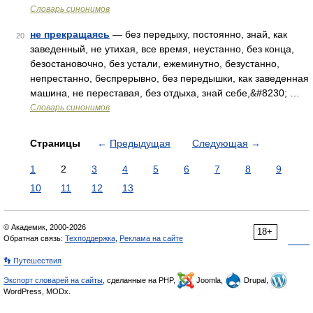
Словарь синонимов
не прекращаясь
— без передыху, постоянно, знай, как
20
заведенный, не утихая, все время, неустанно, без конца,
безостановочно, без устали, ежеминутно, безустанно,
непрестанно, беспрерывно, без передышки, как заведенная
машина, не переставая, без отдыха, знай себе,&#8230; …
Словарь синонимов
Страницы
←
Предыдущая
Следующая
→
1
2
3
4
5
6
7
8
9
10
11
12
13
© Академик, 2000-2026
18+
Обратная связь:
Техподдержка
,
Реклама на сайте
👣 Путешествия
Экспорт словарей на сайты
, сделанные на PHP,
Joomla,
Drupal,
WordPress, MODx.