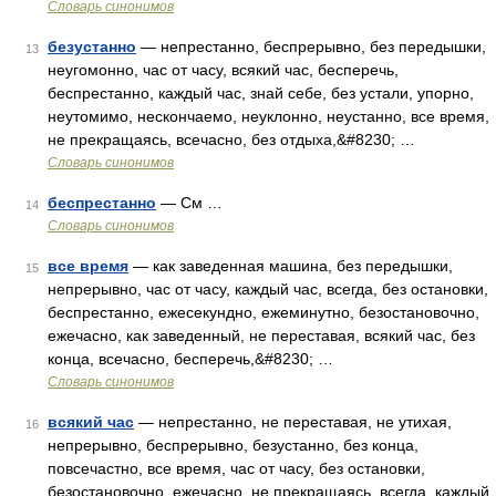
Словарь синонимов
безустанно
— непрестанно, беспрерывно, без передышки,
13
неугомонно, час от часу, всякий час, бесперечь,
беспрестанно, каждый час, знай себе, без устали, упорно,
неутомимо, нескончаемо, неуклонно, неустанно, все время,
не прекращаясь, всечасно, без отдыха,&#8230; …
Словарь синонимов
беспрестанно
— См …
14
Словарь синонимов
все время
— как заведенная машина, без передышки,
15
непрерывно, час от часу, каждый час, всегда, без остановки,
беспрестанно, ежесекундно, ежеминутно, безостановочно,
ежечасно, как заведенный, не переставая, всякий час, без
конца, всечасно, бесперечь,&#8230; …
Словарь синонимов
всякий час
— непрестанно, не переставая, не утихая,
16
непрерывно, беспрерывно, безустанно, без конца,
повсечастно, все время, час от часу, без остановки,
безостановочно, ежечасно, не прекращаясь, всегда, каждый