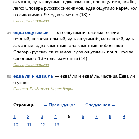
заметно, чуть ощутимо, едва заметно, еле ощутимо, слабо,
легко Словарь русских синонимов. едва ощутимо нареч, кол
во синонимов: 9 • едва заметно (13) • …
Словарь синонимов
едва ощутимый
— еле ощутимый, слабый, легкий,
49
нежный, незначительный, чуть ощутимый, маленький, чуть
заметный, едва заметный, еле заметный, небольшой
Словарь русских синонимов. едва ощутимый прил., кол во
синонимов: 13 • едва заметный (14) …
Словарь синонимов
едва ли и едва ль
— едва/ ли и едва/ ль, частица Едва ли
50
я успею …
Слитно. Раздельно. Через дефис.
Страницы
←
Предыдущая
Следующая
→
1
2
3
4
5
6
7
8
9
10
11
12
13