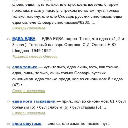
слове, едва, чуть только, влегкую, шель шевель, с горем
пополам, насилу насилу, с грехом пополам, чуть, только
только, насилу, еле еле Словарь русских синонимов. едва
едва см. еле Словарь синонимов&#8230; …
Словарь синонимов
ЕДВА-ЕДВА
— ЕДВА ЕДВА, нареч. То же, что едва (в 1, 2 и
45
3 знач.). Толковый словарь Ожегова. С.И. Ожегов, Н.Ю.
Шведова. 1949 1992 …
Толковый словарь Ожегова
едва только
— чуть только, едва лишь, чуть, как только,
46
едва, лишь, только, лишь только Словарь русских
синонимов. едва только предл, кол во синонимов: 8 • едва
(47) • …
Словарь синонимов
едва ноги таскавший
— прил., кол во синонимов: 61 • был
47
больным (5) • был слабым (5) • был старым (5) …
Словарь синонимов
едва ощутимо
— слегка, еле заметно, нежно, чуть
48