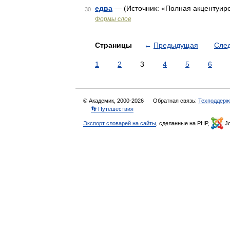
едва
— (Источник: «Полная акцентуиро
30
Формы слов
Страницы
←
Предыдущая
Сле
1
2
3
4
5
6
© Академик, 2000-2026
Обратная связь:
Техподдерж
👣 Путешествия
Экспорт словарей на сайты
, сделанные на PHP,
Jo