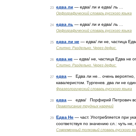
едва ли
— едва/ ли и едва/ ль …
23
Орфографический словарь русского языка
едва ль
— едва/ ли и едва/ ль …
24
Орфографический словарь русского языка
едва ли не
— едва/ ли не, частица Едв
25
Слитно. Раздельно. Через дефис.
едва не
— едва/ не, частица Едва не 
26
Слитно. Раздельно. Через дефис.
едва
— Едва ли не... очень вероятно,
27
кавалеристом. Тургенев. два ли не оди
Фразеологический словарь русского языка
едва
— едва/ Порфирий Петрович во
28
Правописание трудных наречий
Едва Не
— част. Употребляется при ука
29
соответствуя по значению сл.: чуть не
Современный толковый словарь русского я