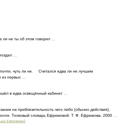
а ли не ты об этом говорил …
опоздал …
 почти, чуть ли не. Считался едва ли не лучшим
н из первых …
шёл в едва освещённый кабинет …
зании на приблизительность чего либо (обычно действия),
, почти. Толковый словарь Ефремовой. Т. Ф. Ефремова. 2000 …
зыка Ефремовой