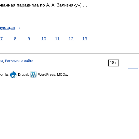
ванная парадигма по А. А. Зализняку») …
дующая
→
7
8
9
10
11
12
13
ка
,
Реклама на сайте
18+
omla,
Drupal,
WordPress, MODx.