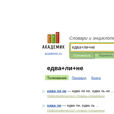
Словари и энциклоп
academic.ru
Толкования
Переводы
едва+ли+не
Толкование
Перевод
Книги
едва ли не
— едва ли не, едва ль не 
21
Орфографический словарь-справочник
едва ли
— едва ли, едва ль …
22
Орфографический словарь-справочник