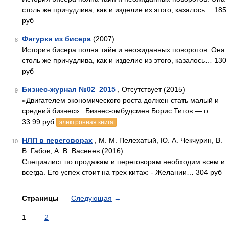
столь же причудлива, как и изделие из этого, казалось… 185
руб
Фигурки из бисера
(2007)
8
История бисера полна тайн и неожиданных поворотов. Она
столь же причудлива, как и изделие из этого, казалось… 130
руб
Бизнес-журнал №02_2015
, Отсутствует (2015)
9
«Двигателем экономического роста должен стать малый и
средний бизнес» . Бизнес-омбудсмен Борис Титов ― о…
33.99 руб
электронная книга
НЛП в переговорах
, М. М. Пелехатый, Ю. А. Чекчурин, В.
10
В. Габов, А. В. Васенев (2016)
Специалист по продажам и переговорам необходим всем и
всегда. Его успех стоит на трех китах: - Желании… 304 руб
Страницы
Следующая
→
1
2