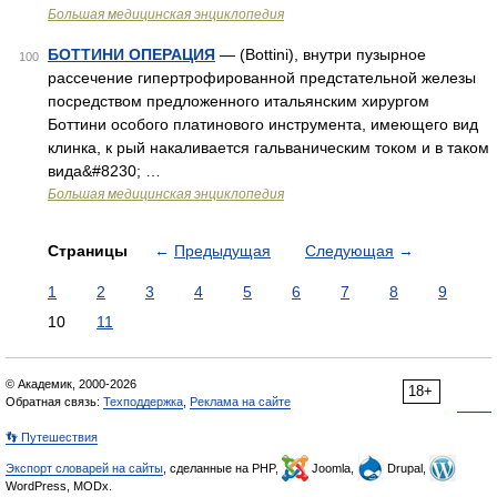
Большая медицинская энциклопедия
БОТТИНИ ОПЕРАЦИЯ
— (Bottini), внутри пузырное
100
рассечение гипертрофированной предстательной железы
посредством предложенного итальянским хирургом
Боттини особого платинового инструмента, имеющего вид
клинка, к рый накаливается гальваническим током и в таком
вида&#8230; …
Большая медицинская энциклопедия
Страницы
←
Предыдущая
Следующая
→
1
2
3
4
5
6
7
8
9
10
11
© Академик, 2000-2026
18+
Обратная связь:
Техподдержка
,
Реклама на сайте
👣 Путешествия
Экспорт словарей на сайты
, сделанные на PHP,
Joomla,
Drupal,
WordPress, MODx.