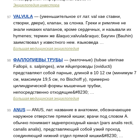
Энциклопедия инвестора
VALVULA
— (уменьшительное от лат. val vae ставни,
97
створки, двери), клапан, за слонка. Греки и римляне не
знали никаких клапанов, кроме сердечных, и называли их
hymenes; термин же &laquo;valvula&raquo; Баугин (Bauhin)
заимствовал у известного нем. языковеда …
Большая медицинская энциклопедия
ФАЛЛОПИЕВЫ ТРУБЫ
— (маточные) (tubae uterinae
98
Fallopii, s. salpinges), или яйцепроводы (oviducti)
представляют собой парные, длиной в 10 12 см (минимум 7
см, максимум 19,5 см, по Bischoff y), примерно
цилиндрической формы мышечные трубки,
непосредственно отходящие&#8230; …
Большая медицинская энциклопедия
ANUS
— ANUS, лат. название в анатомии, обозначающее
99
наружное отверстие прямой кишки; врачи под словом А.
обычно понимают заднепроходный канал (pars analis recti,
canalis analis), представляющий собой узкий проход,
соединяющий нижний отдел прямой кишки&#8230; …