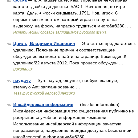
фоска
— и, ж. fausse carte, нем. Игральная некозырная
93
карта от двойки до десятки. БАС 1. Ничтожная, по игре
карта. Даль. ♦ Фоски скидывать. 1791. Нов. игрок. С
опрометчивым понтом, который играет на руте, на
выдержку, на фоску, напрасно трудиться много&#8230; …
Исторический словарь галлицизмов русского языка
Цвиль, Владимир Иванович
— Эта статья предлагается к
94
удалению. Пояснение причин и соответствующее
обсуждение вы можете найти на странице Википедия:К
удалению/22 августа 2012. Пока процесс обсужден …
Википедия
наудачу
— Syn: наугад, ощупью, наобум, вслепую,
95
втемную Ant: запланированно …
Тезаурус русской деловой лексики
Инсайдерская информация
— (Insider information)
96
Инсайдерская информация это существенная публично не
раскрытая служебная информация компании
Использование инсайдерской информации зачастую
неправомерно, нарушение порядка доступа к бесплатной
инсайдерской информации&#8230; …