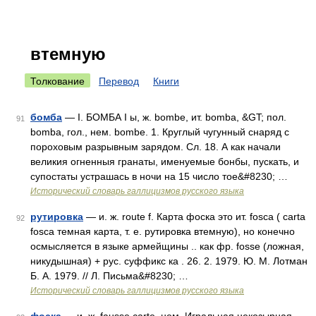
втемную
Толкование
Перевод
Книги
бомба
— I. БОМБА I ы, ж. bombe, ит. bomba, &GT; пол.
91
bomba, гол., нем. bombe. 1. Круглый чугунный снаряд с
пороховым разрывным зарядом. Сл. 18. А как начали
великия огненныя гранаты, именуемые бонбы, пускать, и
супостаты устрашась в ночи на 15 число тое&#8230; …
Исторический словарь галлицизмов русского языка
рутировка
— и. ж. route f. Карта фоска это ит. fosca ( carta
92
fosca темная карта, т. е. рутировка втемную), но конечно
осмысляется в языке армейщины .. как фр. fosse (ложная,
никудышная) + рус. суффикс ка . 26. 2. 1979. Ю. М. Лотман
Б. А. 1979. // Л. Письма&#8230; …
Исторический словарь галлицизмов русского языка