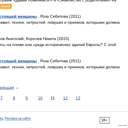
ограмм «Давай поженимся!» и «Знакомство с родителями» на
 книга
настоящей женщины
, Роза Сябитова (2011)
авил, техник, хитростей, ловушек и приемов, которыми должна
ов Анатолий, Королев Никита (2015)
ясь на пляже или среди исторических зданий Европы? С этой
настоящей женщины
, Роза Сябитова (2011)
авил, техник, хитростей, ловушек и приемов, которыми должна
дующая
→
7
8
9
10
11
12
13
ка
,
Реклама на сайте
18+