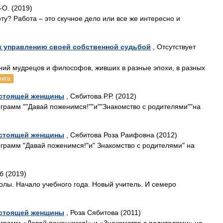
-О. (2019)
у? Работа – это скучное дело или все же интересно и
 к управлению своей собственной судьбой
, Отсутствует
ений мудрецов и философов, живших в разные эпохи, в разных
нига
настоящей женщины
, Сябитова Р.Р. (2012)
грамм ""Давай поженимся!""и""Знакомство с родителями""на
настоящей женщины
, Сябитова Роза Раифовна (2012)
грамм "Давай поженимся!"и" Знакомство с родителями" на
б (2019)
лы. Начало учебного года. Новый учитель. И семеро
настоящей женщины
, Роза Сябитова (2011)