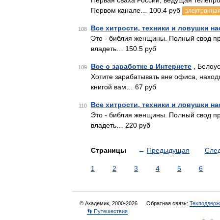
Первая сваха России, ведущая телепр
Первом канале… 100.4 руб
электронная
Все хитрости, техники и ловушки 
108
Это - библия женщины. Полный свод пр
владеть… 150.5 руб
Все о заработке в Интернете
, Белоус
109
Хотите зарабатывать вне офиса, наход
книгой вам… 67 руб
Все хитрости, техники и ловушки 
110
Это - библия женщины. Полный свод пр
владеть… 220 руб
Страницы
←
Предыдущая
Сле
1
2
3
4
5
6
© Академик, 2000-2026
Обратная связь:
Техподдерж
👣 Путешествия