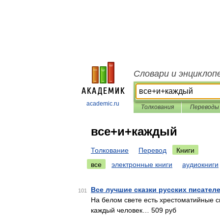
Словари и энциклоп
academic.ru
Толкования
Переводы
все+и+каждый
Толкование
Перевод
Книги
все
электронные книги
аудиокниги
Все лучшие сказки русских писател
101
На белом свете есть хрестоматийные ск
каждый человек… 509 руб