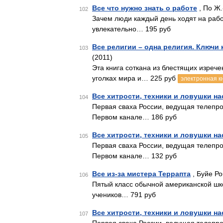
Все что нужно знать о работе
, По Ж.
102
Зачем люди каждый день ходят на работ
увлекательно… 195 руб
Все религии – одна религия. Ключи
103
(2011)
Эта книга соткана из блестящих изреч
уголках мира и… 225 руб
электронная к
Все хитрости, техники и ловушки 
104
Первая сваха России, ведущая телепро
Первом канале… 186 руб
Все хитрости, техники и ловушки 
105
Первая сваха России, ведущая телепро
Первом канале… 132 руб
Все из-за мистера Террапта
, Буйе Ро
106
Пятый класс обычной американской шко
учеников… 791 руб
Все хитрости, техники и ловушки 
107