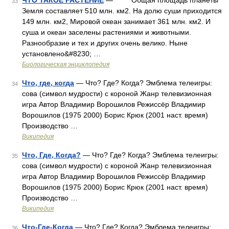
ЧТО ТАКОЕ РАСТЕНИЕ
— Общая площадь планеты
33
Земля составляет 510 млн. км2. На долю суши приходится
149 млн. км2, Мировой океан занимает 361 млн. км2. И
суша и океан заселены растениями и животными.
Разнообразие и тех и других очень велико. Ныне
установлено&#8230; …
Биологическая энциклопедия
Что, где, когда
— Что? Где? Когда? Эмблема телеигры:
34
сова (символ мудрости) с короной Жанр телевизионная
игра Автор Владимир Ворошилов Режиссёр Владимир
Ворошилов (1975 2000) Борис Крюк (2001 наст. время)
Производство …
Википедия
Что, Где, Когда?
— Что? Где? Когда? Эмблема телеигры:
35
сова (символ мудрости) с короной Жанр телевизионная
игра Автор Владимир Ворошилов Режиссёр Владимир
Ворошилов (1975 2000) Борис Крюк (2001 наст. время)
Производство …
Википедия
Что-Где-Когда
— Что? Где? Когда? Эмблема телеигры:
36