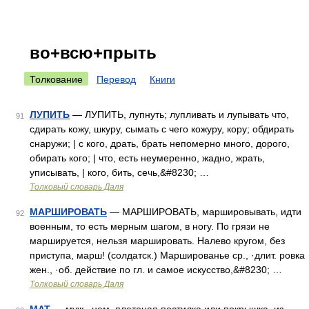
во+всю+прыть
Толкование
Перевод
Книги
ЛУПИТЬ
— ЛУПИТЬ, лупнуть; лупливать и лупывать что,
91
сдирать кожу, шкуру, сымать с чего кожуру, кору; обдирать
снаружи; | с кого, драть, брать непомерно много, дорого,
обирать кого; | что, есть неумеренно, жадно, жрать,
уписывать, | кого, бить, сечь,&#8230; …
Толковый словарь Даля
МАРШИРОВАТЬ
— МАРШИРОВАТЬ, маршировывать, идти
92
военным, то есть мерным шагом, в ногу. По грязи не
маршируется, нельзя маршировать. Налево кругом, без
приступа, марш! (солдатск.) Маршированье ср., ·длит. ровка
жен., ·об. действие по гл. и самое искусство,&#8230; …
Толковый словарь Даля