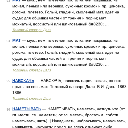
МАТ
— муж., нем. плетеная постилка или покрышка, из
93
мочал, пеньки или веревки, суконных кромок и пр. циновка,
рогожа, плетево. Голый, гладкий, смоленый мат, идет на
судах для обшивки частей от трения и порчи; мат
мохнатый, ворсистый или шпигованный,&#8230; …
Толковый словарь Даля
МАТ
— муж., нем. плетеная постилка или покрышка, из
94
мочал, пеньки или веревки, суконных кромок и пр. циновка,
рогожа, плетево. Голый, гладкий, смоленый мат, идет на
судах для обшивки частей от трения и порчи; мат
мохнатый, ворсистый или шпигованный,&#8230; …
Толковый словарь Даля
НАВСКАЧЬ
— НАВСКАЧЬ, навскачь нареч. вскачь, во всю
95
прыть, во весь мах. Толковый словарь Даля. В.И. Даль. 1863
1866 …
Толковый словарь Даля
НАМЕТЫВАТЬ
— НАМЕТЫВАТЬ, наметать, натнуть что (от
96
гл. мести, см. наметать; от гл. метать, бросать и ·собств.
наметывать, шить). | Накидывать, набрасывать, наваливать,
нашвырять, налукать; предл. на здесь означает либо