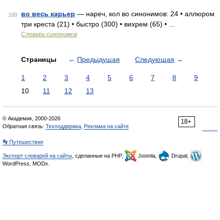
во весь карьер
— нареч, кол во синонимов: 24 • аллюром
100
три креста (21) • быстро (300) • вихрем (65) • …
Словарь синонимов
Страницы
←
Предыдущая
Следующая
→
1
2
3
4
5
6
7
8
9
10
11
12
13
© Академик, 2000-2026
18+
Обратная связь:
Техподдержка
,
Реклама на сайте
👣 Путешествия
Экспорт словарей на сайты
, сделанные на PHP,
Joomla,
Drupal,
WordPress, MODx.