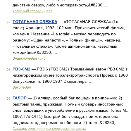
действие сверху, либо многократность,&#8230; …
Толковый словарь Даля
ТОТАЛЬНАЯ СЛЕЖКА
— «ТОТАЛЬНАЯ СЛЕЖКА» (La
97
totale) Франция, 1992, 102 мин. Приключенческий фильм,
комедия. Название «La totale!» можно переводить по
разному: «Одни напасти!», «Полный финиш!», наконец,
«Тотальная слежка». Кроме шпиономании, известный
комедийный&#8230; …
Энциклопедия кино
РВЗ-6М2
— РВЗ 6 (РВЗ 6М2) Трамвайный вагон РВЗ 6М2 в
98
нижегородском музее горэлектротранспорта Проект, г. 1960
Выпускался, гг. 1960 1987 Экземпляры …
Википедия
ГАЛОП
— 1) аллюр, особый бег лошади в припрыжку; 2)
99
быстрый танец прыжками. Полный словарь иностранных
слов, вошедших в употребление в русском языке. Попов М.,
1907. ГАЛОП 1) быстрый бег лошади, при котором она
поднимает одновременно обе ноги. 2) то же,&#8230; …
Словарь иностранных слов русского языка