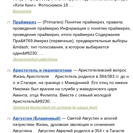
«Кэти Кинг». Фотоснимок 18 …
Википедия
Праймериз
— (Primaries) Понятие праймериз, правила
77
проведения праймериз Информация о понятии праймериз,
проведение праймериз, итоги праймериз Содержание
Пра&#769;ймериз (первичные), предварительные выборы
&mdash; тип голосования, в котором выбирается
один&#8230; …
Энциклопедия инвестора
Аристотель и перипатетики
— Аристотелевский вопрос
78
Жизнь Аристотеля Аристотель родился в 384/383 гг. до н.
э. в Стагире, на границе с Македонией. Его отец по имени
Никомах был врачом на службе у македонского царя
Аминта, отца Филиппа. Вместе с семьей молодой
Аристотель&#8230; …
Западная философия от истоков до наших дней
Августин (Блаженный)
— Святой Августин и апогей
79
патристики Жизнь, духовная эволюция и сочинения
Августина Августин Аврелий родился в 354 г. в Тагасте