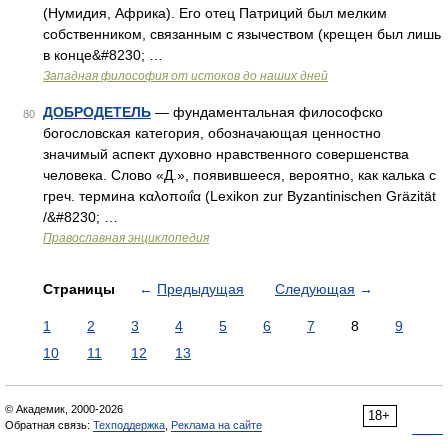
(Нумидия, Африка). Его отец Патриций был мелким
собственником, связанным с язычеством (крещен был лишь
в конце&#8230; …
Западная философия от истоков до наших дней
ДОБРОДЕТЕЛЬ
— фундаментальная философско
80
богословская категория, обозначающая ценностно
значимый аспект духовно нравственного совершенства
человека. Слово «Д.», появившееся, вероятно, как калька с
греч. термина καλοποιΐα (Lexikon zur Byzantinischen Gräzität
/&#8230; …
Православная энциклопедия
Страницы
←
Предыдущая
Следующая
→
1
2
3
4
5
6
7
8
9
10
11
12
13
© Академик, 2000-2026
18+
Обратная связь:
Техподдержка
,
Реклама на сайте