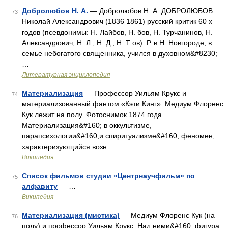
Добролюбов Н. А.
— Добролюбов Н. А. ДОБРОЛЮБОВ
73
Николай Александрович (1836 1861) русский критик 60 х
годов (псевдонимы: Н. Лайбов, Н. бов, Н. Турчанинов, Н.
Александрович, Н. Л., Н. Д., Н. Т ов). Р. в Н. Новгороде, в
семье небогатого священника, учился в духовном&#8230;
…
Литературная энциклопедия
Материализация
— Профессор Уильям Крукс и
74
материализованный фантом «Кэти Кинг». Медиум Флоренс
Кук лежит на полу. Фотоснимок 1874 года
Материализация&#160; в оккультизме,
парапсихологии&#160;и спиритуализме&#160; феномен,
характеризующийся возн …
Википедия
Список фильмов студии «Центрнаучфильм» по
75
алфавиту
— …
Википедия
Материализация (мистика)
— Медиум Флоренс Кук (на
76
полу) и профессор Уильям Крукс. Над ними&#160; фигура