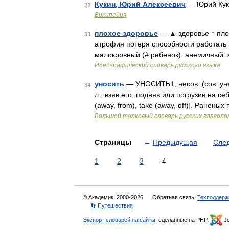
Кукин, Юрий Алексеевич
— Юрий Кук
32
Википедия
плохое здоровье
— ▲ здоровье ↑ пло
33
атрофия потеря способности работать 
малокровный (# ребенок). анемичный. 
Идеографический словарь русского языка
уносить
— УНОСИТЬ1, несов. (сов. унес
34
л., взяв его, подняв или погрузив на се
(away, from), take (away, off)]. Ранены
Большой толковый словарь русских глаголо
Страницы
←
Предыдущая
Сле
1
2
3
4
© Академик, 2000-2026
Обратная связь:
Техподдерж
👣 Путешествия
Экспорт словарей на сайты
, сделанные на PHP,
Jo