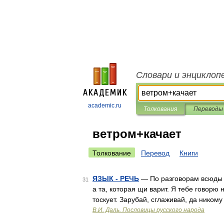
Словари и энциклоп
academic.ru
Толкования
Переводы
ветром+качает
Толкование
Перевод
Книги
ЯЗЫК - РЕЧЬ
— По разговорам всюды (г
31
а та, которая щи варит. Я тебе говорю 
тоскует. Зарубай, сглаживай, да ником
В.И. Даль. Пословицы русского народа