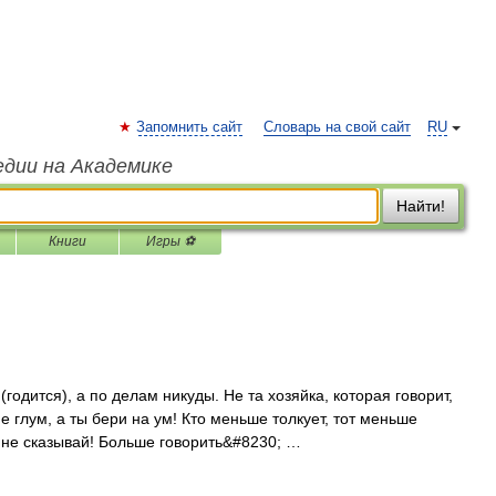
Запомнить сайт
Словарь на свой сайт
RU
едии на Академике
Найти!
Книги
Игры ⚽
одится), а по делам никуды. Не та хозяйка, которая говорит,
не глум, а ты бери на ум! Кто меньше толкует, тот меньше
у не сказывай! Больше говорить&#8230; …