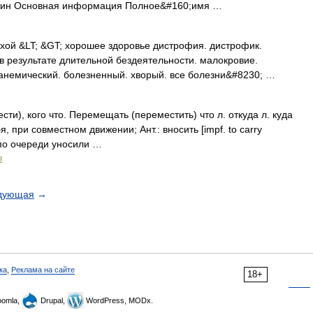
ин Основная информация Полное&#160;имя …
хой &LT; &GT; хорошее здоровье дистрофия. дистрофик.
в результате длительной бездеятельности. малокровие.
анемический. болезненный. хворый. все болезни&#8230; …
ти), кого что. Перемещать (переместить) что л. откуда л. куда
бя, при совместном движении; Ант.: вносить [impf. to carry
х по очереди уносили …
в
дующая
→
ка
,
Реклама на сайте
18+
omla,
Drupal,
WordPress, MODx.