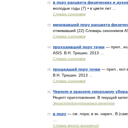
в пору расцвета физических и духо
72
молодые годы (7) • в цвете лет …
Словарь синонимов
миновавший пору расцвета физичес
73
отживавший (22) Словарь синонимов AS
Словарь синонимов
проходивший пору течки
— прил., ко
74
ASIS. В.Н. Тришин. 2013 …
Словарь синонимов
прошедший пору течки
— прил., кол 
75
В.Н. Тришин. 2013 …
Словарь синонимов
Черную и красную смородину убира
76
Рецепт приготовления: В текущей катег
Энциклопедия кулинарных рецептов
в пору
— см. пора; в зн. нареч.; В (са
77
…
Словарь многих выражений