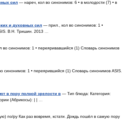
вных сил
— нареч, кол во синонимов: 6 • в молодости (7) • в
ких и духовных сил
— прил., кол во синонимов: 1 •
IS. В.Н. Тришин. 2013 …
л во синонимов: 1 • переяривавшийся (1) Словарь синонимов
во синонимов: 1 • переярившийся (1) Словарь синонимов ASIS.
ют в пору полной зрелости в
— Тип блюда: Категория:
ории (Абрикосы): | | …
мую) по/ру Как раз вовремя, кстати. Дождь пошёл в самую пору