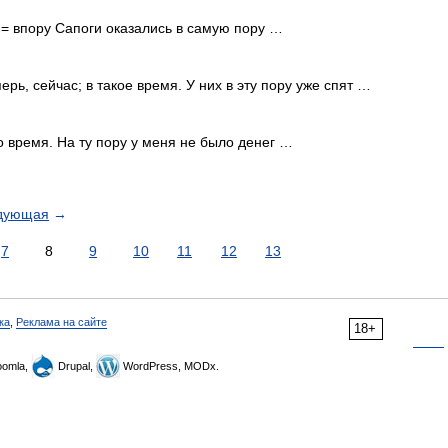
. = впору Сапоги оказались в самую пору …
ерь, сейчас; в такое время. У них в эту пору уже спят …
то время. На ту пору у меня не было денег …
дующая
→
7
8
9
10
11
12
13
ка
,
Реклама на сайте
18+
omla,
Drupal,
WordPress, MODx.