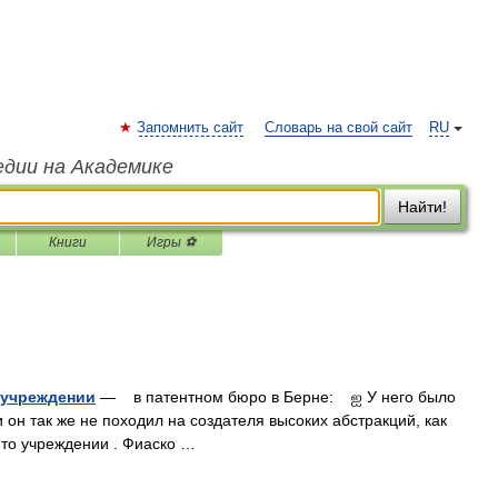
Запомнить сайт
Словарь на свой сайт
RU
едии на Академике
Найти!
Книги
Игры ⚽
 учреждении
— в патентном бюро в Берне: ஐ У него было
 он так же не походил на создателя высоких абстракций, как
 то учреждении . Фиаско …