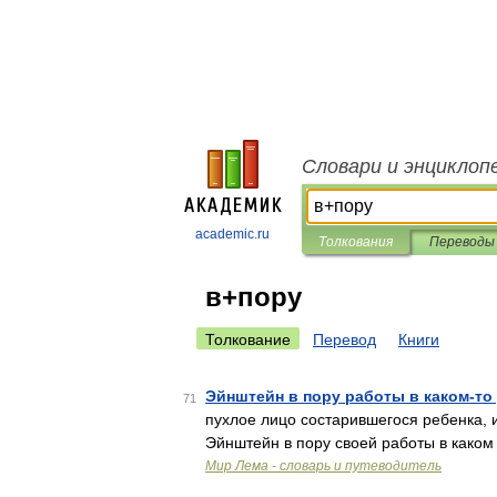
Словари и энциклоп
academic.ru
Толкования
Переводы
в+пору
Толкование
Перевод
Книги
Эйнштейн в пору работы в каком-то
71
пухлое лицо состарившегося ребенка, и
Эйнштейн в пору своей работы в каком
Мир Лема - словарь и путеводитель