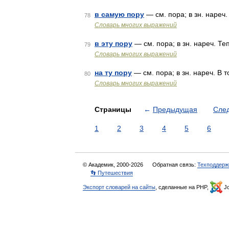
в самую пору
— см. пора; в зн. нареч
78
Словарь многих выражений
в эту пору
— см. пора; в зн. нареч. Теп
79
Словарь многих выражений
на ту пору
— см. пора; в зн. нареч. В 
80
Словарь многих выражений
Страницы
←
Предыдущая
Сле
1
2
3
4
5
6
© Академик, 2000-2026
Обратная связь:
Техподдерж
👣 Путешествия
Экспорт словарей на сайты
, сделанные на PHP,
Jo