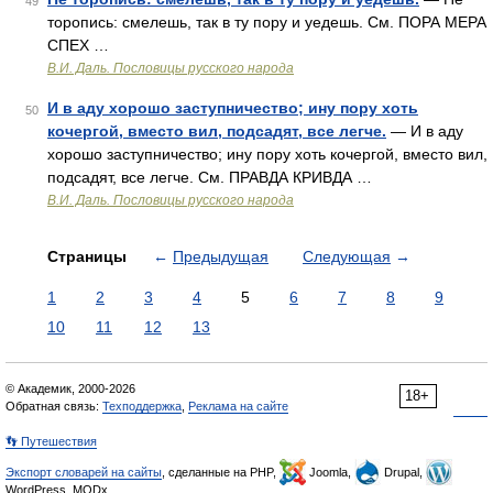
49
торопись: смелешь, так в ту пору и уедешь. См. ПОРА МЕРА
СПЕХ …
В.И. Даль. Пословицы русского народа
И в аду хорошо заступничество; ину пору хоть
50
кочергой, вместо вил, подсадят, все легче.
— И в аду
хорошо заступничество; ину пору хоть кочергой, вместо вил,
подсадят, все легче. См. ПРАВДА КРИВДА …
В.И. Даль. Пословицы русского народа
Страницы
←
Предыдущая
Следующая
→
1
2
3
4
5
6
7
8
9
10
11
12
13
© Академик, 2000-2026
18+
Обратная связь:
Техподдержка
,
Реклама на сайте
👣 Путешествия
Экспорт словарей на сайты
, сделанные на PHP,
Joomla,
Drupal,
WordPress, MODx.