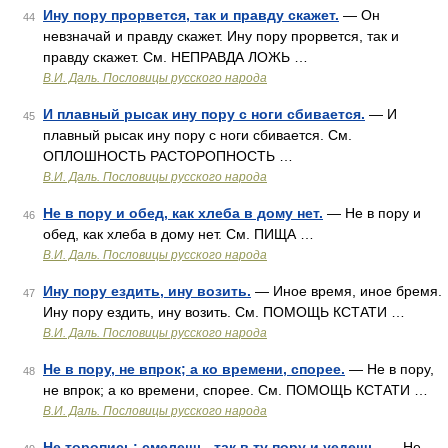
Ину пору прорвется, так и правду скажет.
— Он
44
невзначай и правду скажет. Ину пору прорвется, так и
правду скажет. См. НЕПРАВДА ЛОЖЬ …
В.И. Даль. Пословицы русского народа
И плавный рысак ину пору с ноги сбивается.
— И
45
плавный рысак ину пору с ноги сбивается. См.
ОПЛОШНОСТЬ РАСТОРОПНОСТЬ …
В.И. Даль. Пословицы русского народа
Не в пору и обед, как хлеба в дому нет.
— Не в пору и
46
обед, как хлеба в дому нет. См. ПИЩА …
В.И. Даль. Пословицы русского народа
Ину пору ездить, ину возить.
— Иное время, иное бремя.
47
Ину пору ездить, ину возить. См. ПОМОЩЬ КСТАТИ …
В.И. Даль. Пословицы русского народа
Не в пору, не впрок; а ко времени, спорее.
— Не в пору,
48
не впрок; а ко времени, спорее. См. ПОМОЩЬ КСТАТИ …
В.И. Даль. Пословицы русского народа
Не торопись: смелешь, так в ту пору и уедешь.
— Не