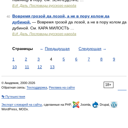
В.И. Даль. Пословицы русского народа
Вовремя грозой да лозой, а не в пору колом да
40
дубиной.
— Вовремя грозой да лозой, а не в пору колом да
дубиной. См. КАРА МИЛОСТЬ …
В.И. Даль. Пословицы русского народа
Страницы
←
Предыдущая
Следующая
→
1
2
3
4
5
6
7
8
9
10
11
12
13
© Академик, 2000-2026
18+
Обратная связь:
Техподдержка
,
Реклама на сайте
👣 Путешествия
Экспорт словарей на сайты
, сделанные на PHP,
Joomla,
Drupal,
WordPress, MODx.