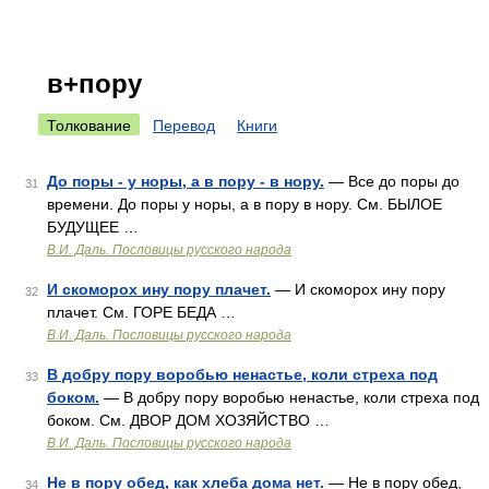
в+пору
Толкование
Перевод
Книги
До поры - у норы, а в пору - в нору.
— Все до поры до
31
времени. До поры у норы, а в пору в нору. См. БЫЛОЕ
БУДУЩЕЕ …
В.И. Даль. Пословицы русского народа
И скоморох ину пору плачет.
— И скоморох ину пору
32
плачет. См. ГОРЕ БЕДА …
В.И. Даль. Пословицы русского народа
В добру пору воробью ненастье, коли стреха под
33
боком.
— В добру пору воробью ненастье, коли стреха под
боком. См. ДВОР ДОМ ХОЗЯЙСТВО …
В.И. Даль. Пословицы русского народа
Не в пору обед, как хлеба дома нет.
— Не в пору обед,
34