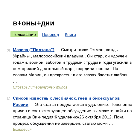
в+оны+дни
Толкование
Перевод
Книги
Мазепа ("Полтава")
— Смотри также Гетман; вождь
31
Украйны , малороссийский владыка . Он стар, он удручен
годами, войной, заботой и трудами ; труды и годы угасили в
нем прежний деятельный жар , твердили юноши . По
словам Марии, он прекрасен: в его глазах блестит любовь
…
Словарь литературных типов
Список известных лесбиянок, геев и бисексуалов
32
России
— Эта статья предлагается к удалению. Пояснение
причин и соответствующее обсуждение вы можете найти на
странице Википедия:К удалению/26 октября 2012. Пока
процесс обсуждения не завершён, статью можн …
Википедия