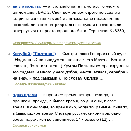
англоманство
— а, ср. anglomane m. устар. То же, что
33
англомания. БАС 2. Свой дом он вел строго по заветам
старины; занятия химией и англоманство нисколько не
поколебали в нем патриархального духа и не заставили
отвернуться от простонародного быта. Гершензон&#8230;
…
Исторический словарь галлицизмов русского языка
Кочубей ("Полтава")
— Смотри также Генеральный судья
34
. Надменный вольнодумец , называет его Мазепа. Богат и
славен , богат и знатен . ( Кругом Полтавы хутора окружены
его садами, и много у него добра, мехов, атласа, серебра и
на виду, и под замками ). По словам Орлика …
Словарь литературных типов
одно время
— в прежнее время, встарь, некогда, в
35
прошлом, прежде, в былое время, во дни оны, в свое
время, в оны годы, во время оно, когда то, раньше, бывало,
в бывалошное время Словарь русских синонимов. одно
время нареч, кол во синонимов: 14 • бывало (12) …
Словарь синонимов