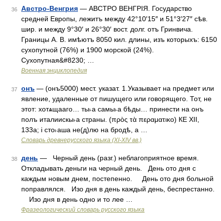
Австро-Венгрия
— АВСТРО ВЕНГРІЯ. Государство
36
средней Европы, лежитъ между 42°10′15″ и 51°3′27″ сѣв.
шир. и между 9°30′ и 26°30′ вост. долг. отъ Гринвича.
Границы А. В. имѣютъ 8050 кил. длины, изъ которыхъ: 6150
сухопутной (76%) и 1900 морской (24%).
Сухопутная&#8230; …
Военная энциклопедия
онъ
— (онъ5000) мест. указат. 1.Указывает на предмет или
37
явление, удаленные от пишущего или говорящего. Тот, не
этот: хотѧщааго… ты˫а самы˫а бѣды… принести на онъ
полъ италиискы˫а страны. (πρὸς τὰ περαματικο) КЕ XII,
133а; i сто˫аша не(д)лю на бродѣ, а …
Словарь древнерусского языка (XI-XIV вв.)
день
— Черный день (разг.) неблагоприятное время.
38
Откладывать деньги на черный день. День ото дня с
каждым новым днем, постепенно. День ото дня больной
поправлялся. Изо дня в день каждый день, беспрестанно.
Изо дня в день одно и то лее …
Фразеологический словарь русского языка