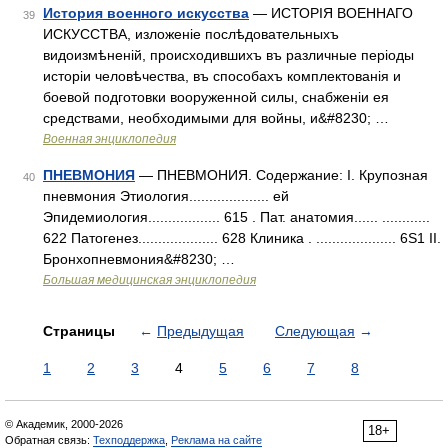
История военного искусства
— ИСТОРІЯ ВОЕННАГО
39
ИСКУССТВА, изложеніе послѣдовательныхъ
видоизмѣненій, происходившихъ въ различные періоды
исторіи человѣчества, въ способахъ комплектованія и
боевой подготовки вооруженной силы, снабженіи ея
средствами, необходимыми для войны, и&#8230; …
Военная энциклопедия
ПНЕВМОНИЯ
— ПНЕВМОНИЯ. Содержание: I. Крупозная
40
пневмония Этиология.................... ей
Эпидемиология.................. 615 . Пат. анатомия...... ............
622 Патогенез.................... 628 Клиника . .................... 6S1 II.
Бронхопневмония&#8230; …
Большая медицинская энциклопедия
Страницы
←
Предыдущая
Следующая
→
1
2
3
4
5
6
7
8
© Академик, 2000-2026
18+
Обратная связь:
Техподдержка
,
Реклама на сайте