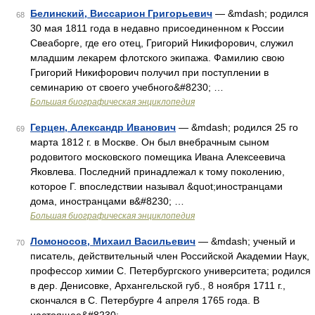
Белинский, Виссарион Григорьевич
— &mdash; родился
68
30 мая 1811 года в недавно присоединенном к России
Свеаборге, где его отец, Григорий Никифорович, служил
младшим лекарем флотского экипажа. Фамилию свою
Григорий Никифорович получил при поступлении в
семинарию от своего учебного&#8230; …
Большая биографическая энциклопедия
Герцен, Александр Иванович
— &mdash; родился 25 го
69
марта 1812 г. в Москве. Он был внебрачным сыном
родовитого московского помещика Ивана Алексеевича
Яковлева. Последний принадлежал к тому поколению,
которое Г. впоследствии называл &quot;иностранцами
дома, иностранцами в&#8230; …
Большая биографическая энциклопедия
Ломоносов, Михаил Васильевич
— &mdash; ученый и
70
писатель, действительный член Российской Академии Наук,
профессор химии С. Петербургского университета; родился
в дер. Денисовке, Архангельской губ., 8 ноября 1711 г.,
скончался в С. Петербурге 4 апреля 1765 года. В