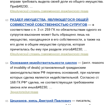
вправе требовать выдела своей доли из общего имущества.
При&#8230; …
Юридический словарь современного гражданского права
РАЗДЕЛ ИМУЩЕСТВА, ЯВЛЯЮЩЕГОСЯ ОБЩЕЙ
63
СОВМЕСТНОЙ СОБСТВЕННОСТЬЮ СУПРУГОВ
— в
соответствии с п. 3 ст. 259 ГК по обязательствам одного из
супругов взыскание может быть обращено лишь на
имущество, находящееся в его собственности, а также на
его долю в общем имуществе супругов, которая
причиталась бы ему при разделе этого&#8230; …
Юридический словарь современного гражданского права
Основания недействительности сделок
— (англ. reasons
64
of invalidity of deals) установленный гражданским
законодательством РФ перечень оснований, при наличии
которых сделка является недействительной. Согласно ст.
168 ГК РФ* сделка, не соответствующая требованиям
закона или иных&#8230; …
Энциклопедия права
Цицианов, князь Дмитрий Павлович
— писатель;
65