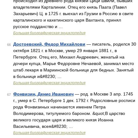
происходил из древнего рода князей Цици швили, бывших
владетелями Карталинии. Отец его князь Паата (Павел
Захарьевич) Ц. в 1725 г. выехал из Грузии в Россию в свите
карталинского и кахетинского царя Вахтанга, принял
русское подданство и …
Большая биографическая энциклопедия
Достоевский, Федор Михайлови
— писатель, родился 30
66
октября 1821 г. в Москве, умер 29 января 1881 г., в
Петербурге. Отец его, Михаил Андреевич, женатый на
дочери купца, Марье Федоровне Нечаевой, занимал место
штаб лекаря в Мариинской больнице для бедных. Занятый
в больнице и&#8230; …
Большая биографическая энциклопедия
Фонвизин, Денис Иванович
— род. в Москве 3 апр. 1745
67
г., умер в С. Петербурге 1 дек. 1792 г. Родословные росписи
рода Фонвизиных начинаются именем Петра
Володимерова, титулуемого бароном. &quot;В царство
великого государя царя и великого князя Иоанна
Васильевича, всея&#8230; …
Большая биографическая энциклопедия