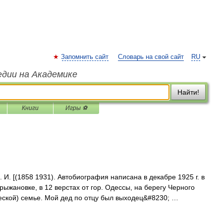
Запомнить сайт
Словарь на свой сайт
RU
едии на Академике
Найти!
Книги
Игры ⚽
И. [(1858 1931). Автобиография написана в декабре 1925 г. в
Крыжановке, в 12 верстах от гор. Одессы, на берегу Черного
еской) семье. Мой дед по отцу был выходец&#8230; …