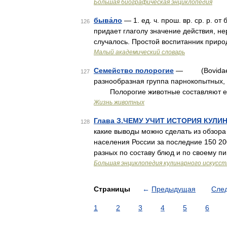
Большая биографическая энциклопедия
быва́ло
— 1. ед. ч. прош. вр. ср. р. от
126
придает глаголу значение действия, н
случалось. Простой воспитанник приро
Малый академический словарь
Семейство полорогие
— (Bovidae)**
127
разнообразная группа парнокопытных, 
Полорогие животные составляют есте
Жизнь животных
Глава З.ЧЕМУ УЧИТ ИСТОРИЯ КУЛИ
128
какие выводы можно сделать из обзора
населения России за последние 150 20
разных по составу блюд и по своему 
Большая энциклопедия кулинарного искусст
Страницы
←
Предыдущая
Сле
1
2
3
4
5
6