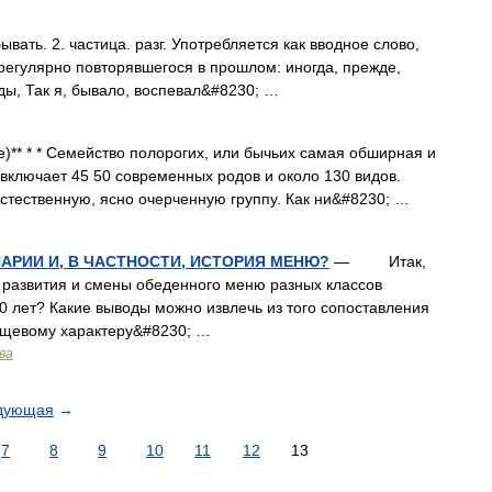
 бывать. 2. частица. разг. Употребляется как вводное слово,
ерегулярно повторявшегося в прошлом: иногда, прежде,
ды, Так я, бывало, воспевал&#8230; …
 * * Семейство полорогих, или бычьих самая обширная и
включает 45 50 современных родов и около 130 видов.
ственную, ясно очерченную группу. Как ни&#8230; …
НАРИИ И, В ЧАСТНОСТИ, ИСТОРИЯ МЕНЮ?
— Итак,
 развития и смены обеденного меню разных классов
0 лет? Какие выводы можно извлечь из того сопоставления
пищевому характеру&#8230; …
ва
дующая
→
7
8
9
10
11
12
13