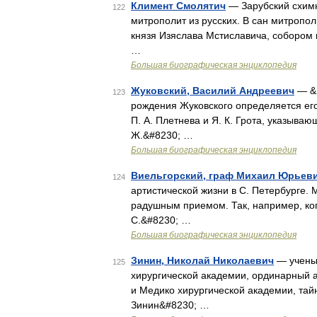
Климент Смолятич
— Зарубский схимн
122
митрополит из русских. В сан митропол
князя Изяслава Мстиславича, собором
…
Большая биографическая энциклопедия
Жуковский, Василий Андреевич
— &m
123
рождения Жуковского определяется ег
П. А. Плетнева и Я. К. Грота, указываю
Ж.&#8230; …
Большая биографическая энциклопедия
Виельгорский, граф Михаил Юрьев
124
артистической жизни в С. Петербурге.
радушным приемом. Так, например, ког
С.&#8230; …
Большая биографическая энциклопедия
Зинин, Николай Николаевич
— ученый
125
хирургической академии, ординарный 
и Медико хирургической академии, тай
Зинин&#8230; …