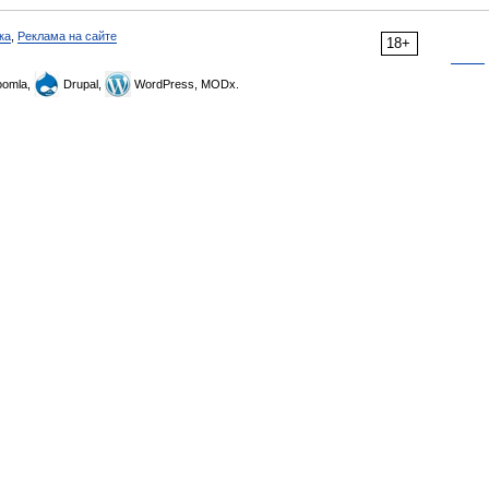
ка
,
Реклама на сайте
18+
omla,
Drupal,
WordPress, MODx.