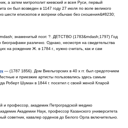
ик, а затем митрополит киевский и всея Руси, первый
ита он был возведен в 1147 году 27 июля по воле великого
 из шести епископов и вопреки обычаю без сношения&#8230;
dash; знаменитый поэт. ?. ДЕТСТВО (1783&mdash;1797) Год
о биографами различно. Однако, несмотря на свидетельства
щих на рождение Ж. в 1784 г., нужно считать, как и сам
ич
— (1787 1856). Дом Виельгорских в 40 х гг. был средоточием
 Местные и приезжие артисты пользовались здесь самым
да Роберт Шуман в 1844 г. посетил с своей женой Кларой
 и профессор, академик Петроградской медико
академик Академии Наук, профессор Казанского университета
ный советник, кавалер орденов до Белого Орла включительно.