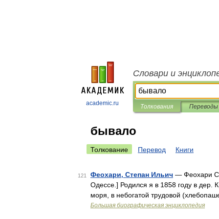
Словари и энциклоп
academic.ru
Толкования
Переводы
бывало
Толкование
Перевод
Книги
Феохари, Степан Ильич
— Феохари С. 
121
Одессе.] Родился я в 1858 году в дер. 
моря, в небогатой трудовой (хлебопаш
Большая биографическая энциклопедия