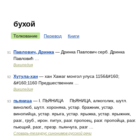
бухой
Толкование
Перевод
Книги
Павлович, Дринка
— Дринка Павлович серб. Дринка
91
Павловић …
Википедия
Хутула-хан
— хан Хамаг монгол улуса 1156&#160;
92
&#160;1160 Предшественник …
Википедия
пьяница
— I. ПЬЯНИЦА ПЬЯНИЦА, алкоголик, шутл.
93
винолюб, шутл. хороняка, устар. бражник, устар.
винопийца, устар. ярыга, устар. ярыжка, устар. ярыжник,
разг., груб., ирон. питух, разг. пропоец, разг. пропойца, разг.
пьющий, разг., презр. пьянчуга, разг …
Словарь-тезаурус синонимов русской речи