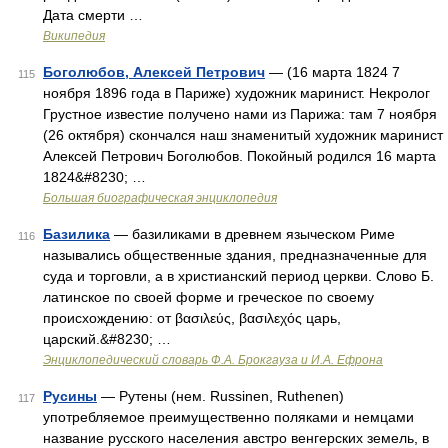
Дата смерти …
Википедия
Боголюбов, Алексей Петрович
— (16 марта 1824 7
115
ноября 1896 года в Париже) художник маринист. Некролог
Грустное известие получено нами из Парижа: там 7 ноября
(26 октября) скончался наш знаменитый художник маринист
Алексей Петрович Боголюбов. Покойный родился 16 марта
1824&#8230; …
Большая биографическая энциклопедия
Базилика
— базиликами в древнем языческом Риме
116
назывались общественные здания, предназначенные для
суда и торговли, а в христианский период церкви. Слово Б.
латинское по своей форме и греческое по своему
происхождению: от βασιλεύς, βασιλεχός царь,
царский.&#8230; …
Энциклопедический словарь Ф.А. Брокгауза и И.А. Ефрона
Русины
— Рутены (нем. Russinen, Ruthenen)
117
употребляемое преимущественно поляками и немцами
название русского населения австро венгерских земель, в