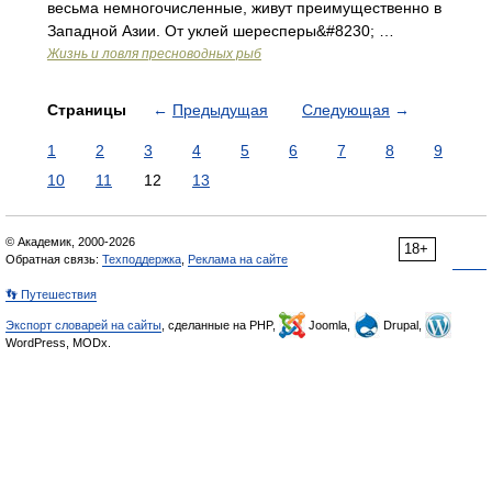
весьма немногочисленные, живут преимущественно в
Западной Азии. От уклей шересперы&#8230; …
Жизнь и ловля пресноводных рыб
Страницы
←
Предыдущая
Следующая
→
1
2
3
4
5
6
7
8
9
10
11
12
13
© Академик, 2000-2026
18+
Обратная связь:
Техподдержка
,
Реклама на сайте
👣 Путешествия
Экспорт словарей на сайты
, сделанные на PHP,
Joomla,
Drupal,
WordPress, MODx.