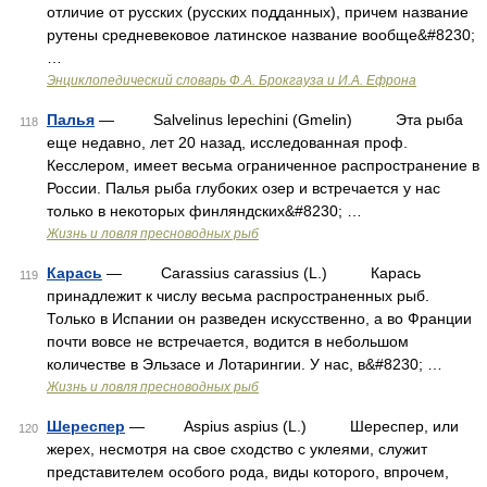
отличие от русских (русских подданных), причем название
рутены средневековое латинское название вообще&#8230;
…
Энциклопедический словарь Ф.А. Брокгауза и И.А. Ефрона
Палья
— Salvelinus lepechini (Gmelin) Эта рыба
118
еще недавно, лет 20 назад, исследованная проф.
Кесслером, имеет весьма ограниченное распространение в
России. Палья рыба глубоких озер и встречается у нас
только в некоторых финляндских&#8230; …
Жизнь и ловля пресноводных рыб
Карась
— Carassius carassius (L.) Карась
119
принадлежит к числу весьма распространенных рыб.
Только в Испании он разведен искусственно, а во Франции
почти вовсе не встречается, водится в небольшом
количестве в Эльзасе и Лотарингии. У нас, в&#8230; …
Жизнь и ловля пресноводных рыб
Шереспер
— Aspius aspius (L.) Шереспер, или
120
жерех, несмотря на свое сходство с уклеями, служит
представителем особого рода, виды которого, впрочем,