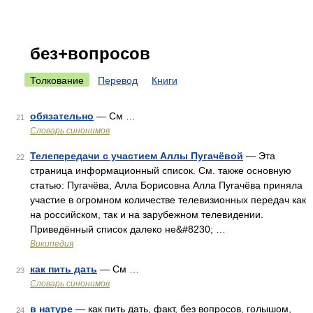
без+вопросов
Толкование
Перевод
Книги
обязательно
— См …
21
Словарь синонимов
Телепередачи с участием Аллы Пугачёвой
— Эта
22
страница информационный список. См. также основную
статью: Пугачёва, Алла Борисовна Алла Пугачёва приняла
участие в огромном количестве телевизионных передач как
на российском, так и на зарубежном телевидении.
Приведённый список далеко не&#8230; …
Википедия
как пить дать
— См …
23
Словарь синонимов
в натуре
— как пить дать, факт, без вопросов, голышом,
24