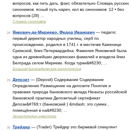
вопросов, как пить дать, факт, обязательно Словарь русских
синонимов. ясный путь нареч, кол во синонимов: 12 • без
вопросов (28) …
Словарь синонимов
Янкович-де-Мириево, Федор Иванович
— педагог,
28
первый директор народных училищ; серб по
происхождению, родился в 1741 г. в местечке Каменице
Сремской, близ Петервардейна. Фамилия Янковичей была
одна из древнейших дворянских фамилий и владела близ
Белграда селом Мириево. Когда турки&#8230; …
Большая биографическая энциклопедия
Депозит
— (Deposit) Содержание Содержание
29
Определение Размещение на депозите Понятие и
правовая природа банковского вклада Нюансы российской
банковской практики Депозитный сертификат
Депози&#769;т (банковский ) &mdash; это сумма ,
помещённая в на&#8230; …
Энциклопедия инвестора
Трейдер
— (Trader) Трейдер это биржевой спекулянт
30