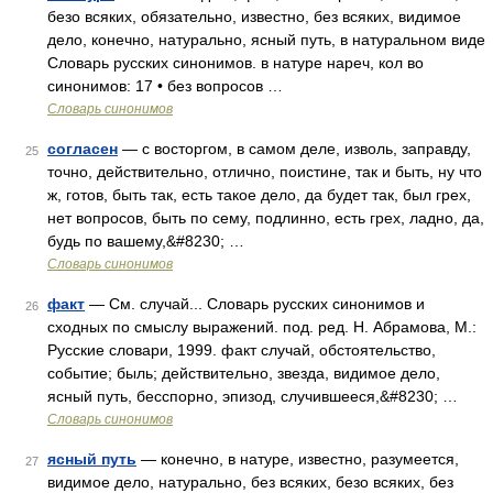
безо всяких, обязательно, известно, без всяких, видимое
дело, конечно, натурально, ясный путь, в натуральном виде
Словарь русских синонимов. в натуре нареч, кол во
синонимов: 17 • без вопросов …
Словарь синонимов
согласен
— с восторгом, в самом деле, изволь, заправду,
25
точно, действительно, отлично, поистине, так и быть, ну что
ж, готов, быть так, есть такое дело, да будет так, был грех,
нет вопросов, быть по сему, подлинно, есть грех, ладно, да,
будь по вашему,&#8230; …
Словарь синонимов
факт
— См. случай... Словарь русских синонимов и
26
сходных по смыслу выражений. под. ред. Н. Абрамова, М.:
Русские словари, 1999. факт случай, обстоятельство,
событие; быль; действительно, звезда, видимое дело,
ясный путь, бесспорно, эпизод, случившееся,&#8230; …
Словарь синонимов
ясный путь
— конечно, в натуре, известно, разумеется,
27
видимое дело, натурально, без всяких, безо всяких, без