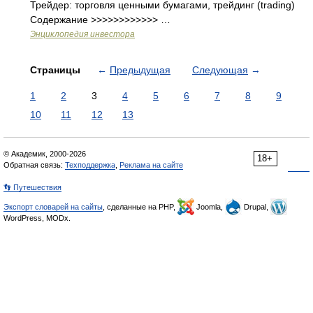
Трейдер: торговля ценными бумагами, трейдинг (trading)
Содержание >>>>>>>>>>>> …
Энциклопедия инвестора
Страницы
←
Предыдущая
Следующая
→
1
2
3
4
5
6
7
8
9
10
11
12
13
© Академик, 2000-2026
18+
Обратная связь:
Техподдержка
,
Реклама на сайте
👣 Путешествия
Экспорт словарей на сайты
, сделанные на PHP,
Joomla,
Drupal,
WordPress, MODx.