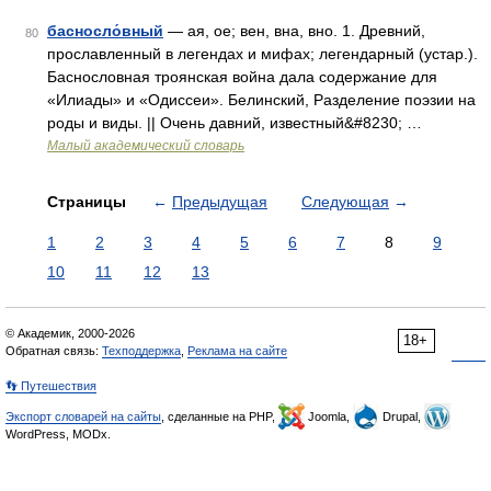
басносло́вный
— ая, ое; вен, вна, вно. 1. Древний,
80
прославленный в легендах и мифах; легендарный (устар.).
Баснословная троянская война дала содержание для
«Илиады» и «Одиссеи». Белинский, Разделение поэзии на
роды и виды. || Очень давний, известный&#8230; …
Малый академический словарь
Страницы
←
Предыдущая
Следующая
→
1
2
3
4
5
6
7
8
9
10
11
12
13
© Академик, 2000-2026
18+
Обратная связь:
Техподдержка
,
Реклама на сайте
👣 Путешествия
Экспорт словарей на сайты
, сделанные на PHP,
Joomla,
Drupal,
WordPress, MODx.