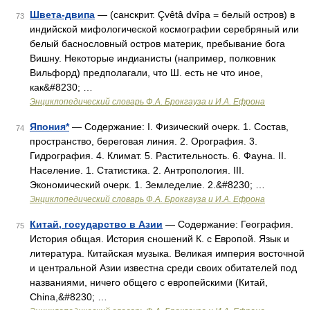
Швета-двипа
— (санскрит. Çvêtâ dvîpa = белый остров) в
73
индийской мифологической космографии серебряный или
белый баснословный остров материк, пребывание бога
Вишну. Некоторые индианисты (например, полковник
Вильфорд) предполагали, что Ш. есть не что иное,
как&#8230; …
Энциклопедический словарь Ф.А. Брокгауза и И.А. Ефрона
Япония*
— Содержание: I. Физический очерк. 1. Состав,
74
пространство, береговая линия. 2. Орография. 3.
Гидрография. 4. Климат. 5. Растительность. 6. Фауна. II.
Население. 1. Статистика. 2. Антропология. III.
Экономический очерк. 1. Земледелие. 2.&#8230; …
Энциклопедический словарь Ф.А. Брокгауза и И.А. Ефрона
Китай, государство в Азии
— Содержание: География.
75
История общая. История сношений К. с Европой. Язык и
литература. Китайская музыка. Великая империя восточной
и центральной Азии известна среди своих обитателей под
названиями, ничего общего с европейскими (Китай,
China,&#8230; …