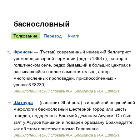
баснословный
Толкование
Перевод
Книги
Френсен
— (Густав) современный немецкий беллетрист,
71
уроженец северной Германии (род. в 1863 г.), пастор в
голштинском селе, редко бывавший в больших центрах и
развивавшийся вполне самостоятельно, автор
многочисленных проповедей, приспособленных к
уровню&#8230; …
Энциклопедический словарь Ф.А. Брокгауза и И.А. Ефрона
Шатпура
— (санскрит. Shat pura) в индийской позднейшей
72
мифологии баснословный шестерной город или шесть
городов, подаренных Брахмой демонам Асурам. Он был
взят у Асуров Кришной и подарен брахману Брахмадитте,
как об этом повествует поэма Гариванша …
Энциклопедический словарь Ф.А. Брокгауза и И.А. Ефрона