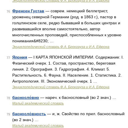
Энциклопедический словарь Ф.А. Брокгауза и И.А. Ефрона
Френсен Густав
— соврем. немецкий беллетрист,
76
уроженец северной Германии (род. в 1863 г.), пастор в
голштинском селе, редко бывавший в больших центрах и
развивавшийся вполне самостоятельно, автор
многочисленных проповедей, приспособленных к уровню
понимания&#8230; …
Энциклопедический словарь Ф.А. Брокгауза и И.А. Ефрона
Япония
— I КАРТА ЯПОНСКОЙ ИМПЕРИИ. Содержание: I.
77
Физический очерк. 1. Состав, пространство, береговая
линия. 2. Орография. 3. Гидрография. 4. Климат. 5.
Растительность. 6. Фауна. II. Население. 1. Статистика. 2.
Антропология. III. Экономический очерк. 1 …
Энциклопедический словарь Ф.А. Брокгауза и И.А. Ефрона
басносло́вно
— нареч. к баснословный (во 2 знач.) …
78
Малый академический словарь
басносло́вность
— и, ж. Свойство по прил. баснословный
79
(во 2 знач.) …
Малый академический словарь