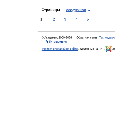
Страницы
следующая
→
1
2
3
4
5
© Академик, 2000-2026
Обратная связь:
Техподдерж
👣 Путешествия
Экспорт словарей на сайты
, сделанные на PHP,
Jo