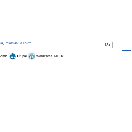
ка
,
Реклама на сайте
18+
omla,
Drupal,
WordPress, MODx.