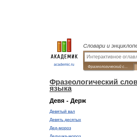
Словари и энциклоп
academic.ru
Фразеологический словарь русского литературного языка
Фразеологический слов
языка
Девя - Держ
Девятый вал
Девять десятых
Дед-мороз
Дедушка-мороз