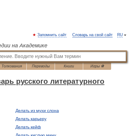
Запомнить сайт
Словарь на свой сайт
RU
едии на Академике
Толкования
Переводы
Книги
Игры ⚽
арь русского литературного
Делать из мухи слона
Делать карьеру
Делать кейф
Делать кислую мину