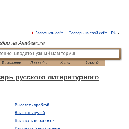
Запомнить сайт
Словарь на свой сайт
RU
едии на Академике
Толкования
Переводы
Книги
Игры ⚽
арь русского литературного
Вылететь пробкой
Вылететь пулей
Выливать переполох
Выложить (свой) козырь