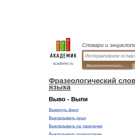
Словари и энциклоп
academic.ru
Фразеологический словарь русского литературного языка
Фразеологический слов
языка
Выво - Выпи
Выкинуть финт
Выкладывать душу
Выкладывать на тарелочке
Выкладывать подноготную