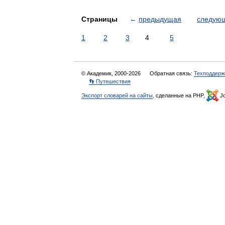
Страницы
←
предыдущая
следую
1
2
3
4
5
© Академик, 2000-2026
Обратная связь:
Техподдерж
👣 Путешествия
Экспорт словарей на сайты
, сделанные на PHP,
Jo