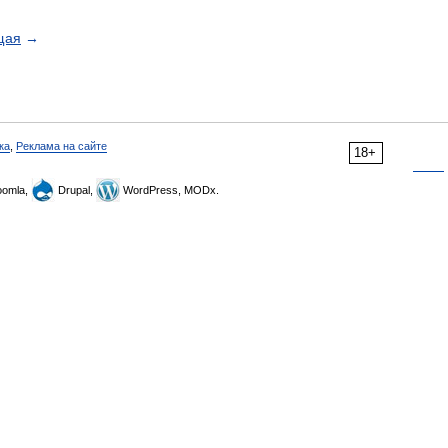
щая
→
ка
,
Реклама на сайте
18+
omla,
Drupal,
WordPress, MODx.