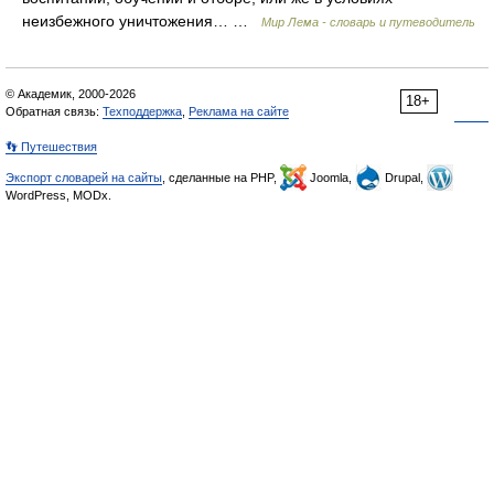
неизбежного уничтожения… …
Мир Лема - словарь и путеводитель
© Академик, 2000-2026
18+
Обратная связь:
Техподдержка
,
Реклама на сайте
👣 Путешествия
Экспорт словарей на сайты
, сделанные на PHP,
Joomla,
Drupal,
WordPress, MODx.