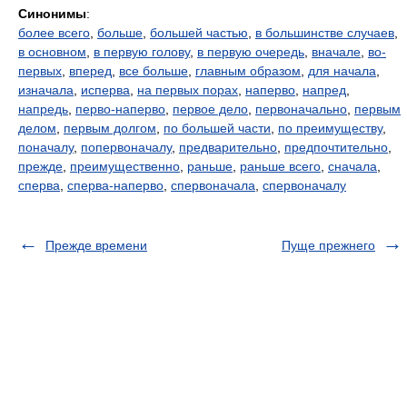
Синонимы
:
более всего
,
больше
,
большей частью
,
в большинстве случаев
,
в основном
,
в первую голову
,
в первую очередь
,
вначале
,
во-
первых
,
вперед
,
все больше
,
главным образом
,
для начала
,
изначала
,
исперва
,
на первых порах
,
наперво
,
напред
,
напредь
,
перво-наперво
,
первое дело
,
первоначально
,
первым
делом
,
первым долгом
,
по большей части
,
по преимуществу
,
поначалу
,
попервоначалу
,
предварительно
,
предпочтительно
,
прежде
,
преимущественно
,
раньше
,
раньше всего
,
сначала
,
сперва
,
сперва-наперво
,
спервоначала
,
спервоначалу
Прежде времени
Пуще прежнего