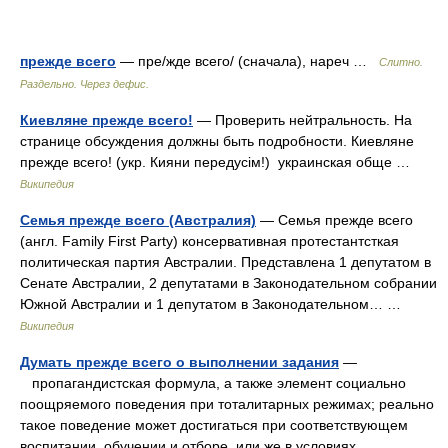
прежде всего
— пре/жде всего/ (сначала), нареч …
Слитно.
Раздельно. Через дефис.
Киевляне прежде всего!
— Проверить нейтральность. На
странице обсуждения должны быть подробности. Киевляне
прежде всего! (укр. Кияни передусім!) украинская обще …
Википедия
Семья прежде всего (Австралия)
— Семья прежде всего
(англ. Family First Party) консервативная протестантсткая
политическая партия Австралии. Представлена 1 депутатом в
Сенате Австралии, 2 депутатами в Законодательном собрании
Южной Австралии и 1 депутатом в Законодательном… …
Википедия
Думать прежде всего о выполнении задания
—
пропагандистская формула, а также элемент социально
поощряемого поведения при тоталитарных режимах; реально
такое поведение может достигаться при соответствующем
воспитании, обучении и отборе, или же в условиях