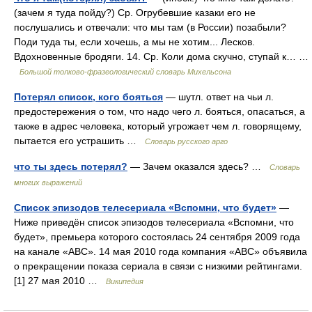
(зачем я туда пойду?) Ср. Огрубевшие казаки его не
послушались и отвечали: что мы там (в России) позабыли?
Поди туда ты, если хочешь, а мы не хотим... Лесков.
Вдохновенные бродяги. 14. Ср. Коли дома скучно, ступай к… …
Большой толково-фразеологический словарь Михельсона
Потерял список, кого бояться
— шутл. ответ на чьи л.
предостережения о том, что надо чего л. бояться, опасаться, а
также в адрес человека, который угрожает чем л. говорящему,
пытается его устрашить …
Словарь русского арго
что ты здесь потерял?
— Зачем оказался здесь? …
Словарь
многих выражений
Список эпизодов телесериала «Вспомни, что будет»
—
Ниже приведён список эпизодов телесериала «Вспомни, что
будет», премьера которого состоялась 24 сентября 2009 года
на канале «ABC». 14 мая 2010 года компания «ABC» объявила
о прекращении показа сериала в связи с низкими рейтингами.
[1] 27 мая 2010 …
Википедия