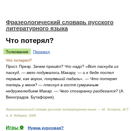
Фразеологический словарь русского
литературного языка
Что потерял?
Толкование
Перевод
Что потерял?
Прост. Презр. Зачем пришёл? Что надо?
«Вот паскуда из
паскуд, — вяло подумалось Макару, — и к беде поспел
первым, как ворон, почуявший падаль». — Что потерял
теперь у меня? — плеснул в гостя сумрачным
недружелюбием Макар. — Чего спозаранку разбегался?
(А.
Виноградов. Бутафория).
Фразеологический словарь русского литературного языка. — М.: Астрель, АСТ
.
А. И. Фёдоров
.
2008
.
Игры ⚽
Нужна курсовая?