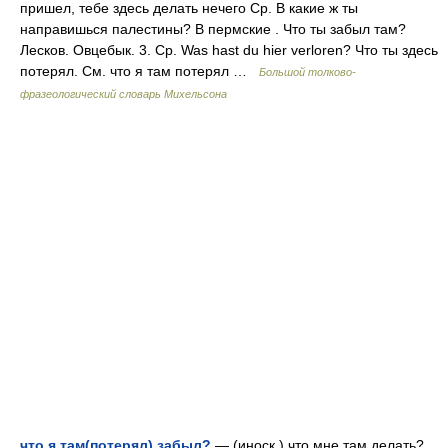
пришел, тебе здесь делать нечего Ср. В какие ж ты
направишься палестины? В пермские . Что ты забыл там?
Лесков. Овцебык. 3. Ср. Was hast du hier verloren? Что ты здесь
потерял. См. что я там потерял …
Большой толково-
фразеологический словарь Михельсона
что я там(потерял) забыл?
— (иноск.) что мне там делать?