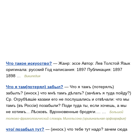
Что такое искусство?
— Жанр: эссе Автор: Лев Толстой Язык
оригинала: русский Год написания: 1897 Публикация: 1897
1898 …
Википедия
Что я там(потерял) забыл?
— Что я тамъ (потерялъ)
забылъ? (иноск.) что мнѣ тамъ дѣлать? (зачѣмъ я туда пойду?)
Ср. Огрубѣвшіе казаки его не послушались и отвѣчали: что мы
тамъ (въ Россіи) позабыли? Поди туда ты, если хочешь, а мы
не хотимъ... Лѣсковъ. Вдохновенные бродяги.… …
Большой
толково-фразеологический словарь Михельсона (оригинальная орфография)
что/ позабыл тут?
— (иноск.) что тебе тут надо? зачем сюда