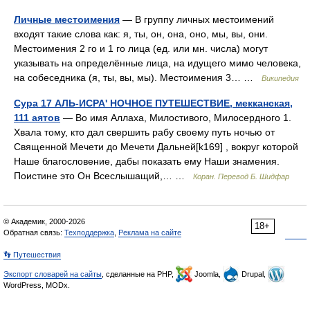
Личные местоимения
— В группу личных местоимений
входят такие слова как: я, ты, он, она, оно, мы, вы, они.
Местоимения 2 го и 1 го лица (ед. или мн. числа) могут
указывать на определённые лица, на идущего мимо человека,
на собеседника (я, ты, вы, мы). Местоимения 3… …
Википедия
Сура 17 АЛЬ-ИСРА' НОЧНОЕ ПУТЕШЕСТВИЕ, мекканская,
111 аятов
— Во имя Аллаха, Милостивого, Милосердного 1.
Хвала тому, кто дал свершить рабу своему путь ночью от
Священной Мечети до Мечети Дальней[k169] , вокруг которой
Наше благословение, дабы показать ему Наши знамения.
Поистине это Он Всеслышащий,… …
Коран. Перевод Б. Шидфар
© Академик, 2000-2026
18+
Обратная связь:
Техподдержка
,
Реклама на сайте
👣 Путешествия
Экспорт словарей на сайты
, сделанные на PHP,
Joomla,
Drupal,
WordPress, MODx.