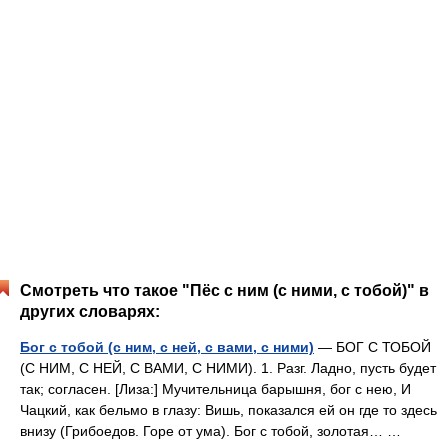
Смотреть что такое "Пёс с ним (с ними, с тобой)" в
других словарях:
Бог с тобой (с ним, с ней, с вами, с ними)
— БОГ С ТОБОЙ
(С НИМ, С НЕЙ, С ВАМИ, С НИМИ). 1. Разг. Ладно, пусть будет
так; согласен. [Лиза:] Мучительница барышня, бог с нею, И
Чацкий, как бельмо в глазу: Вишь, показался ей он где то здесь
внизу (Грибоедов. Горе от ума). Бог с тобой, золотая… …