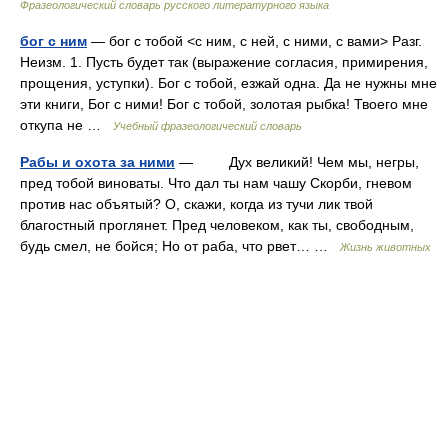
Фразеологический словарь русского литературного языка
бог с ним
— бог с тобой <с ним, с ней, с ними, с вами> Разг.
Неизм. 1. Пусть будет так (выражение согласия, примирения,
прощения, уступки). Бог с тобой, езжай одна. Да не нужны мне
эти книги, Бог с ними! Бог с тобой, золотая рыбка! Твоего мне
откупа не …
Учебный фразеологический словарь
Рабы и охота за ними
— Дух великий! Чем мы, негры,
пред тобой виноваты. Что дал ты нам чашу Скорби, гневом
против нас объятый? О, скажи, когда из тучи лик твой
благостный проглянет. Пред человеком, как ты, свободным,
будь смел, не бойся; Но от раба, что рвет… …
Жизнь животных