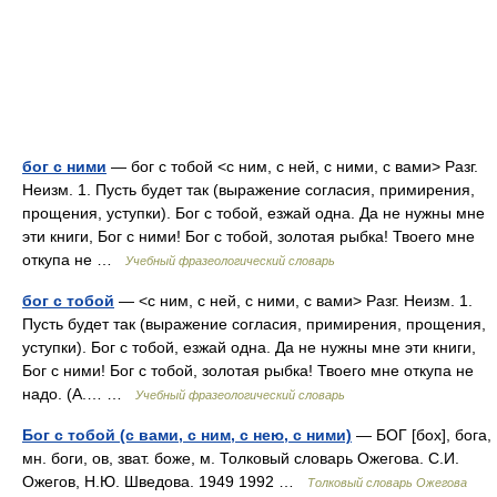
бог с ними
— бог с тобой <с ним, с ней, с ними, с вами> Разг.
Неизм. 1. Пусть будет так (выражение согласия, примирения,
прощения, уступки). Бог с тобой, езжай одна. Да не нужны мне
эти книги, Бог с ними! Бог с тобой, золотая рыбка! Твоего мне
откупа не …
Учебный фразеологический словарь
бог с тобой
— <с ним, с ней, с ними, с вами> Разг. Неизм. 1.
Пусть будет так (выражение согласия, примирения, прощения,
уступки). Бог с тобой, езжай одна. Да не нужны мне эти книги,
Бог с ними! Бог с тобой, золотая рыбка! Твоего мне откупа не
надо. (А.… …
Учебный фразеологический словарь
Бог с тобой (с вами, с ним, с нею, с ними)
— БОГ [бох], бога,
мн. боги, ов, зват. боже, м. Толковый словарь Ожегова. С.И.
Ожегов, Н.Ю. Шведова. 1949 1992 …
Толковый словарь Ожегова