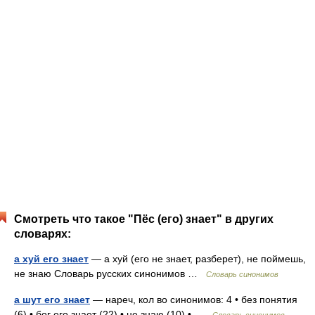
Смотреть что такое "Пёс (его) знает" в других
словарях:
а хуй его знает
— а хуй (его не знает, разберет), не поймешь,
не знаю Словарь русских синонимов …
Словарь синонимов
а шут его знает
— нареч, кол во синонимов: 4 • без понятия
(6) • бог его знает (22) • не знаю (10) • …