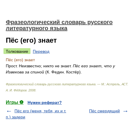
Фразеологический словарь русского
литературного языка
Пёс (его) знает
Толкование
Перевод
Пёс (его) знает
Прост. Неизвестно; никто не знает.
Пёс его знает, что у
Извекова за спиной
(К. Федин. Костёр).
Фразеологический словарь русского литературного языка. — М.: Астрель, АСТ
.
А. И. Фёдоров
.
2008
.
Игры ⚽
Нужен реферат?
Пёс его (меня, тебя, их и т.
Пёс смердящий
п.) задери