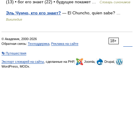
(13) • бог его знает (22) • будущее покажет …
Словарь синонимов
Эль Чунчо, кто его знает?
— El Chuncho, quien sabe? …
Википедия
© Академик, 2000-2026
18+
Обратная связь:
Техподдержка
,
Реклама на сайте
👣 Путешествия
Экспорт словарей на сайты
, сделанные на PHP,
Joomla,
Drupal,
WordPress, MODx.