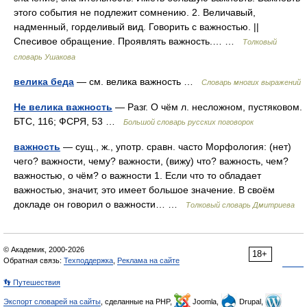
этого события не подлежит сомнению. 2. Величавый,
надменный, горделивый вид. Говорить с важностью. ||
Спесивое обращение. Проявлять важность.… …
Толковый
словарь Ушакова
велика беда
— см. велика важность …
Словарь многих выражений
Не велика важность
— Разг. О чём л. несложном, пустяковом.
БТС, 116; ФСРЯ, 53 …
Большой словарь русских поговорок
важность
— сущ., ж., употр. сравн. часто Морфология: (нет)
чего? важности, чему? важности, (вижу) что? важность, чем?
важностью, о чём? о важности 1. Если что то обладает
важностью, значит, это имеет большое значение. В своём
докладе он говорил о важности… …
Толковый словарь Дмитриева
© Академик, 2000-2026
18+
Обратная связь:
Техподдержка
,
Реклама на сайте
👣 Путешествия
Экспорт словарей на сайты
, сделанные на PHP,
Joomla,
Drupal,