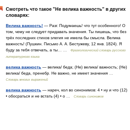
Смотреть что такое "Не велика важность" в других
словарях:
Велика важность!
— Разг. Подумаешь! что тут особенного! О
том, чему не следует придавать значения. Ты пишешь, что без
трёх последних стихов элегия не имела бы смысла. Велика
важность! (Пушкин. Письмо А. А. Бестужеву, 12 янв. 1824). Я
буду за тебя отвечать, а ты… …
Фразеологический словарь русского
литературного языка
велика важность
— велика/ беда; (Не) велика/ важность; (Не)
велика/ беда, пренебр. Не важно, не имеет значения …
Словарь многих выражений
велика важность
— нареч, кол во синонимов: 4 • ну и что (12)
• обосраться и не встать (4) • о …
Словарь синонимов