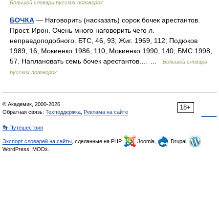
Большой словарь русских поговорок
БОЧКА
— Наговорить (насказать) сорок бочек арестантов.
Прост. Ирон. Очень много наговорить чего л.
неправдоподобного. БТС, 46, 93; Жиг. 1969, 112; Подюков
1989, 16; Мокиенко 1986, 110; Мокиенко 1990, 140; БМС 1998,
57. Наплановать семь бочек арестантов.… …
Большой словарь
русских поговорок
© Академик, 2000-2026
18+
Обратная связь:
Техподдержка
,
Реклама на сайте
👣 Путешествия
Экспорт словарей на сайты
, сделанные на PHP,
Joomla,
Drupal,
WordPress, MODx.