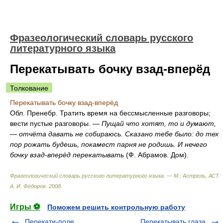
Фразеологический словарь русского
литературного языка
Перекатывать бочку взад-вперёд
Толкование
Перекатывать бочку взад-вперёд
Обл. Пренебр. Тратить время на бессмысленные разговоры;
вести пустые разговоры. —
Пущай что хотят, то и думают,
— отчёта давать не собираюсь. Сказано тебе было: до тех
пор рожать будешь, покамест парня не родишь. И нечего
бочку взад-вперёд перекатывать
(Ф. Абрамов. Дом).
Фразеологический словарь русского литературного языка. — М.: Астрель, АСТ
.
А. И. Фёдоров
.
2008
.
Игры ⚽
Поможем решить контрольную работу
Перекати-поле
Перекатывать глаза