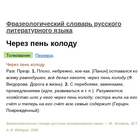
Фразеологический словарь русского
литературного языка
Через пень колоду
Толкование
Перевод
Через пень колоду
Разг. Презр.
1.
Плохо, небрежно, кое-как. [
Панин
]
оставался ко
всему равнодушен, всё делал нехотя, через пень колоду
(Ф.
Вигдорова. Дорога в жизнь).
2.
С перебоями, заминками,
промедлениями (идти, развиваться и т. п.).
Разумеется,
хозяйство шло у него через пень колоду; сестра жила на его
счёт и теперь на его счёт всю семью содержит
(Герцен.
Повреждённый).
Фразеологический словарь русского литературного языка. — М.: Астрель, АСТ
.
А. И. Фёдоров
.
2008
.