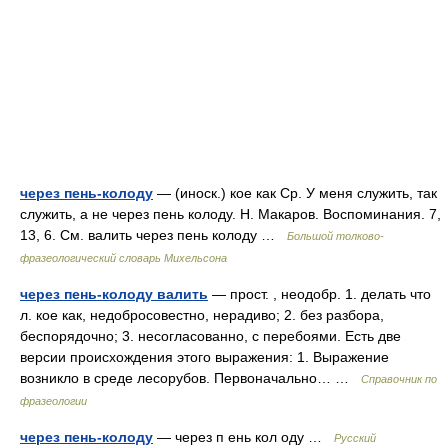
через пень-колоду
— (иноск.) кое как Ср. У меня служить, так
служить, а не через пень колоду. Н. Макаров. Воспоминания. 7,
13, 6. См. валить через пень колоду …
Большой толково-
фразеологический словарь Михельсона
через пень-колоду валить
— прост. , неодобр. 1. делать что
л. кое как, недобросовестно, нерадиво; 2. без разбора,
беспорядочно; 3. несогласованно, с перебоями. Есть две
версии происхождения этого выражения: 1. Выражение
возникло в среде лесорубов. Первоначально… …
Справочник по
фразеологии
через пень-колоду
— через п ень кол оду …
Русский