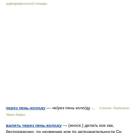
орфографический словарь
через пень-колоду
— че/рез пень коло/ду …
Слитно. Раздельно.
Через дефис.
валить через пень-колоду
— (иноск.) делать кое как,
беспорядочно, по неумению или по затруднительности Ср.