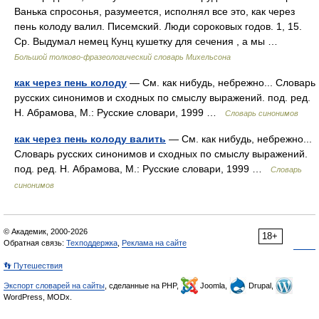
Ванька спросонья, разумеется, исполнял все это, как через
пень колоду валил. Писемский. Люди сороковых годов. 1, 15.
Ср. Выдумал немец Кунц кушетку для сечения , а мы …
Большой толково-фразеологический словарь Михельсона
как через пень колоду
— См. как нибудь, небрежно... Словарь
русских синонимов и сходных по смыслу выражений. под. ред.
Н. Абрамова, М.: Русские словари, 1999 …
Словарь синонимов
как через пень колоду валить
— См. как нибудь, небрежно...
Словарь русских синонимов и сходных по смыслу выражений.
под. ред. Н. Абрамова, М.: Русские словари, 1999 …
Словарь
синонимов
© Академик, 2000-2026
18+
Обратная связь:
Техподдержка
,
Реклама на сайте
👣 Путешествия
Экспорт словарей на сайты
, сделанные на PHP,
Joomla,
Drupal,
WordPress, MODx.