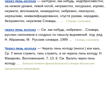
через пень-колоду
— халтурно, как нибудь, недобросовестно,
на низком уровне, левой ногой, неграмотно, несуразно, коряво,
неумело, вполнакала, неаккуратно, небрежно, неискусно,
неряшливо, неквалифицированно, спустя рукава, нерадиво,
безграмотно, неуклюже Словарь… …
Словарь синонимов
через пень колоду
— См. как нибудь, небрежно... Словарь
русских синонимов и сходных по смыслу выражений. под. ред.
Н. Абрамова, М.: Русские словари, 1999 …
Словарь синонимов
Через пень колоду
— Черезъ пень колоду (иноск.) кое какъ.
Ср. У меня служить, такъ служить, а не черезъ пень колоду. Н.
Макаровъ. Воспоминанія. 7, 13, 6. См. Валить через пень
колоду …
Большой толково-фразеологический словарь Михельсона
(оригинальная орфография)