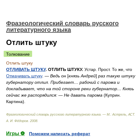
Фразеологический словарь русского
литературного языка
Отлить штуку
Толкование
Отлить штуку
ОТЛИВАТЬ ШТУКУ
. ОТЛИТЬ ШТУКУ.
Устар. Прост. То же, что
Отмачивать штуку
. —
Ведь он
[
князь Андрей
]
раз такую штуку
губернатору отлил. Прибегает… рабочий с парома и
докладывает, что на той стороне реки губернатор… Князь
сейчас же распорядился: — Не давать парома
(Куприн.
Картина).
Фразеологический словарь русского литературного языка. — М.: Астрель, АСТ
.
А. И. Фёдоров
.
2008
.
Игры ⚽
Поможем написать реферат