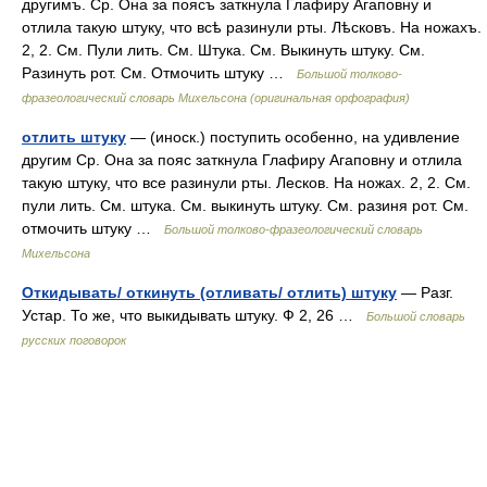
другимъ. Ср. Она за поясъ заткнула Глафиру Агаповну и
отлила такую штуку, что всѣ разинули рты. Лѣсковъ. На ножахъ.
2, 2. См. Пули лить. См. Штука. См. Выкинуть штуку. См.
Разинуть рот. См. Отмочить штуку …
Большой толково-
фразеологический словарь Михельсона (оригинальная орфография)
отлить штуку
— (иноск.) поступить особенно, на удивление
другим Ср. Она за пояс заткнула Глафиру Агаповну и отлила
такую штуку, что все разинули рты. Лесков. На ножах. 2, 2. См.
пули лить. См. штука. См. выкинуть штуку. См. разиня рот. См.
отмочить штуку …
Большой толково-фразеологический словарь
Михельсона
Откидывать/ откинуть (отливать/ отлить) штуку
— Разг.
Устар. То же, что выкидывать штуку. Ф 2, 26 …
Большой словарь
русских поговорок