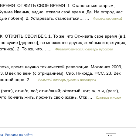
РЕМЯ. ОТЖИТЬ СВОЁ ВРЕМЯ. 1. Становиться старым;
Кузьма Иваныч, видно, отжили своё время. Да. На огород нас
одые побеги). 2. Устаревать, становиться… …
Фразеологический
ОТЖИТЬ СВОЙ ВЕК. 1. То же, что Отживать своё время (в 1
но сухие [деревья], во множестве других, зелёных и цветущих,
хотника). 2. То же, что… …
Фразеологический словарь русского
оха, время научно технической революции. Мокиенко 2003,
3. В век по веки (с отрицанием). Сиб. Никогда. ФСС, 23. Век
адостной поре. 2 …
Большой словарь русских поговорок
разг.), отжи/л, ло/; отжи/вший; о/тжитый; жит, а/, о и, (разг.),
ь 1) что Кончить жить, прожить свою жизнь. Отж …
Словарь многих
ка
,
Реклама на сайте