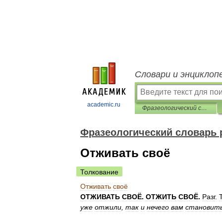
Словари и энциклоп
academic.ru
Фразеологический словарь русского литературного языка
Фразеологический словарь 
Отживать своё
Толкование
Отживать
своё
ОТЖИВАТЬ
СВОЁ
.
ОТЖИТЬ
СВОЁ
.
Разг
.
уже
отжили
,
так
и
нечего
вам
становит