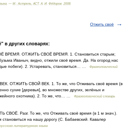
зыка
. —
М
.
:
Астрель
,
АСТ
.
А
.
И
.
Фёдоров
.
2008
.
Отжить своё
" в других словарях:
 ВРЕМЯ. ОТЖИТЬ СВОЁ ВРЕМЯ. 1. Становиться старым;
Кузьма Иваныч, видно, отжили своё время. Да. На огород нас
одые побеги). 2. Устаревать, становиться… …
Фразеологический
. ОТЖИТЬ СВОЙ ВЕК. 1. То же, что Отживать своё время (в
енно сухие [деревья], во множестве других, зелёных и
ужейного охотника). 2. То же, что… …
Фразеологический словарь
ОЁ. Разг. То же, что Отживать своё время (в 1 м знач.).
ам становиться на нашу дорогу (С. Бабаевский. Кавалер
русского литературного языка