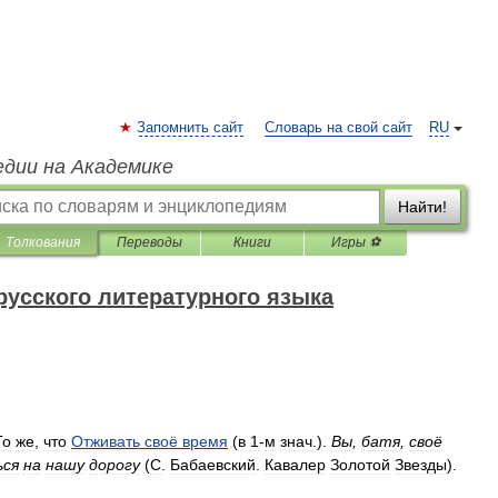
Запомнить сайт
Словарь на свой сайт
RU
едии на Академике
Найти!
Толкования
Переводы
Книги
Игры ⚽
русского литературного языка
То
же
,
что
Отживать
своё
время
(
в
1
-
м
знач
.).
Вы
,
батя
,
своё
ься
на
нашу
дорогу
(
С
.
Бабаевский
.
Кавалер
Золотой
Звезды
).