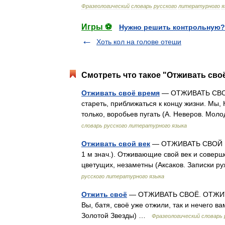
Фразеологический
словарь
русского
литературного
я
Игры ⚽
Нужно решить контрольную?
Хоть кол на голове отеши
Смотреть что такое "Отживать своё
Отживать своё время
— ОТЖИВАТЬ СВОЁ
стареть, приближаться к концу жизни. Мы, 
только, воробьев пугать (А. Неверов. Мол
словарь русского литературного языка
Отживать свой век
— ОТЖИВАТЬ СВОЙ ВЕК
1 м знач.). Отживающие свой век и соверш
цветущих, незаметны (Аксаков. Записки р
русского литературного языка
Отжить своё
— ОТЖИВАТЬ СВОЁ. ОТЖИТЬ СВ
Вы, батя, своё уже отжили, так и нечего в
Золотой Звезды) …
Фразеологический словарь 