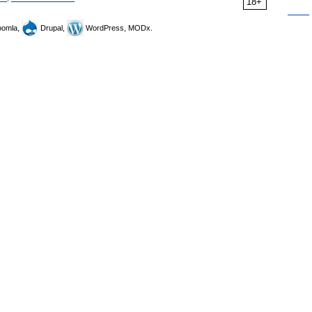
18+
omla,
Drupal,
WordPress, MODx.