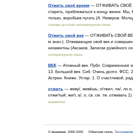
Отжить своё время
— ОТЖИВАТЬ СВОЁ В
стареть, приближаться к концу жизни. Мы, 
только, воробьев пугать (А. Неверов. Мол
словарь русского литературного языка
Отжить свой век
— ОТЖИВАТЬ СВОЙ ВЕК. 
м знач.). Отживающие свой век и совершен
незаметны (Аксаков. Записки ружейного о
литературного языка
ВЕК
— Атомный век. Публ. Современная эп
13. Большой век. Сиб. Очень долго. ФСС, 2
Астреи. Книжн. Устар. 1. О счастливой, р
отжить
— живу/, живёшь; о/тжил, ла/, ло и, (
отжи/тый; жи/т, а/, о; св. см. тж. отживат
выражений
© Академик, 2000-2026
Обратная связь:
Техподдерж