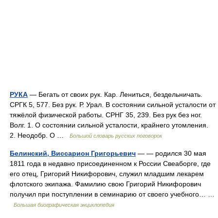
РУКА
— Бегать от своих рук. Кар. Лениться, бездельничать.
СРГК 5, 577. Без рук. Р. Урал. В состоянии сильной усталости от
тяжёлой физической работы. СРНГ 35, 239. Без рук без ног.
Волг. 1. О состоянии сильной усталости, крайнего утомления.
2. Неодобр. О …
Большой словарь русских поговорок
Белинский, Виссарион Григорьевич
— — родился 30 мая
1811 года в недавно присоединенном к России Свеаборге, где
его отец, Григорий Никифорович, служил младшим лекарем
флотского экипажа. Фамилию свою Григорий Никифорович
получил при поступлении в семинарию от своего учебного… …
Большая биографическая энциклопедия