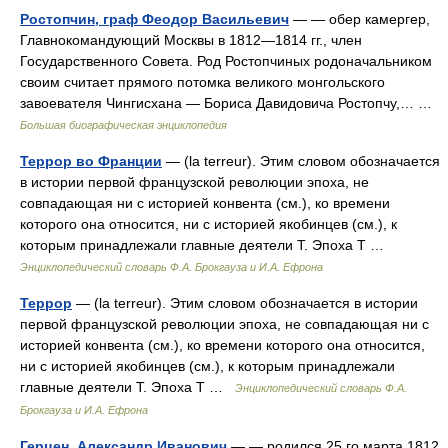
Ростопчин, граф Феодор Васильевич
— — обер камергер,
Главнокомандующий Москвы в 1812—1814 гг., член
Государственного Совета. Род Ростопчиных родоначальником
своим считает прямого потомка великого монгольского
завоевателя Чингисхана — Бориса Давидовича Ростопчу,… …
Большая биографическая энциклопедия
Террор во Франции
— (la terreur). Этим словом обозначается
в истории первой французской революции эпоха, не
совпадающая ни с историей конвента (см.), ко времени
которого она относится, ни с историей якобинцев (см.), к
которым принадлежали главные деятели Т. Эпоха Т …
Энциклопедический словарь Ф.А. Брокгауза и И.А. Ефрона
Террор
— (la terreur). Этим словом обозначается в истории
первой французской революции эпоха, не совпадающая ни с
историей конвента (см.), ко времени которого она относится,
ни с историей якобинцев (см.), к которым принадлежали
главные деятели Т. Эпоха Т …
Энциклопедический словарь Ф.А.
Брокгауза и И.А. Ефрона
Герцен, Александр Иванович
— — родился 25 го марта 1812