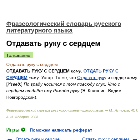
Фразеологический словарь русского
литературного языка
Отдавать руку с сердцем
Толкование
Отдавать руку с сердцем
ОТДАВАТЬ РУКУ С СЕРДЦЕМ
кому
.
ОТДАТЬ РУКУ С
СЕРДЦЕМ
кому
. Устар. То же, что
Отдавать руку
и сердце
кому
.
[
Извед:
]
По граду носится о том повсюду слух. Что с
сердцем отдаёт ему Рамида руку
(Я. Княжнин. Вадим
Новгородский).
Фразеологический словарь русского литературного языка. — М.: Астрель, АСТ
.
А. И. Фёдоров
.
2008
.
Игры ⚽
Поможем написать реферат
Отдать руку и сердце
Отдать руку с сердцем