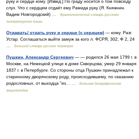
руку и сердце кому. [Извед:] По граду носится о том повсюду
слух. Что с сердцем отдаёт ему Рамида руку (Я. Княжнин.
Вадим Новгородский) …
Фразеологический словарь русского
литературного языка
Отдавать/ отдать руку и сердце (с сердцем)
— кому. Разг.
Устар. Соглашаться выйти замуж за кого л. ФСРЯ, 302; Ф 2, 24
…
Большой словарь русских поговорок
Пушкин, Александр Сергеевич
— — родился 26 мая 1799 г. в
Москве, на Немецкой улице в доме Скворцова; умер 29 января
1837 г. в Петербурге. Со стороны отца Пушкин принадлежал к
старинному дворянскому роду, происходившему, по сказанию
родословных, от выходца "из… …
Большая биографическая
энциклопедия