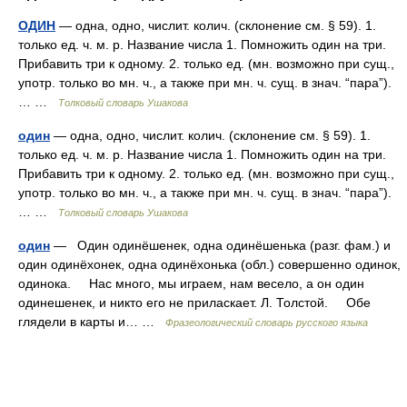
ОДИН
— одна, одно, числит. колич. (склонение см. § 59). 1.
только ед. ч. м. р. Название числа 1. Помножить один на три.
Прибавить три к одному. 2. только ед. (мн. возможно при сущ.,
употр. только во мн. ч., а также при мн. ч. сущ. в знач. “пара”).
… …
Толковый словарь Ушакова
один
— одна, одно, числит. колич. (склонение см. § 59). 1.
только ед. ч. м. р. Название числа 1. Помножить один на три.
Прибавить три к одному. 2. только ед. (мн. возможно при сущ.,
употр. только во мн. ч., а также при мн. ч. сущ. в знач. “пара”).
… …
Толковый словарь Ушакова
один
— Один одинёшенек, одна одинёшенька (разг. фам.) и
один одинёхонек, одна одинёхонька (обл.) совершенно одинок,
одинока. Нас много, мы играем, нам весело, а он один
одинешенек, и никто его не приласкает. Л. Толстой. Обе
глядели в карты и… …
Фразеологический словарь русского языка