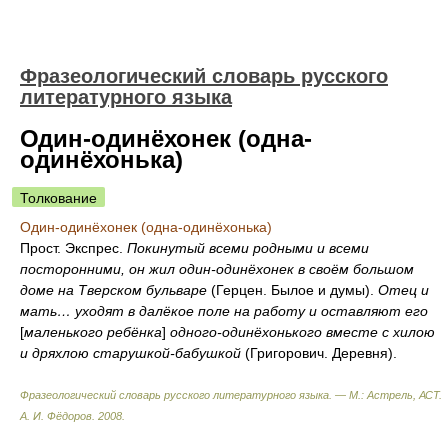
Фразеологический словарь русского
литературного языка
Один-одинёхонек (одна-
одинёхонька)
Толкование
Один-одинёхонек (одна-одинёхонька)
Прост. Экспрес.
Покинутый всеми родными и всеми
посторонними, он жил один-одинёхонек в своём большом
доме на Тверском бульваре
(Герцен. Былое и думы).
Отец и
мать… уходят в далёкое поле на работу и оставляют его
[
маленького ребёнка
]
одного-одинёхонького вместе с хилою
и дряхлою старушкой-бабушкой
(Григорович. Деревня).
Фразеологический словарь русского литературного языка. — М.: Астрель, АСТ
.
А. И. Фёдоров
.
2008
.