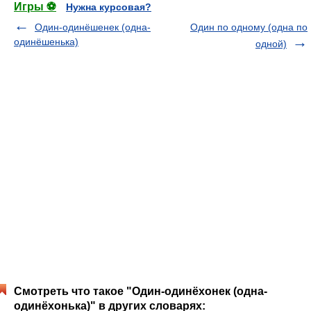
Игры ⚽
Нужна курсовая?
Один-одинёшенек (одна-
Один по одному (одна по
одинёшенька)
одной)
Смотреть что такое "Один-одинёхонек (одна-
одинёхонька)" в других словарях: