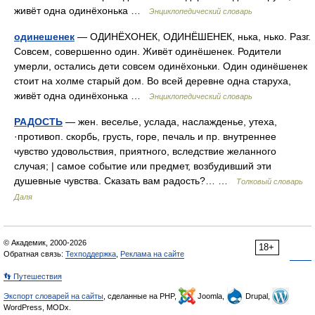
живёт одна одинёхонька …
Энциклопедический словарь
одинешенек
— ОДИНЁХОНЕК, ОДИНЁШЕНЕК, нька, нько. Разг.
Совсем, совершенно один. Живёт одинёшенек. Родители
умерли, остались дети совсем одинёхоньки. Один одинёшенек
стоит на холме старый дом. Во всей деревне одна старуха,
живёт одна одинёхонька …
Энциклопедический словарь
РАДОСТЬ
— жен. веселье, услада, наслажденье, утеха,
·противоп. скорбь, грусть, горе, печаль и пр. внутреннее
чувство удовольствия, приятного, вследствие желанного
случая; | самое событие или предмет, возбудивший эти
душевные чувства. Сказать вам радость?… …
Толковый словарь
Даля
© Академик, 2000-2026
18+
Обратная связь:
Техподдержка
,
Реклама на сайте
👣 Путешествия
Экспорт словарей на сайты
, сделанные на PHP,
Joomla,
Drupal,
WordPress, MODx.