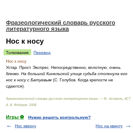
Фразеологический словарь русского
литературного языка
Нос к носу
Толкование
Перевод
Нос к носу
Устар. Прост. Экспрес. Непосредственно, вплотную, очень
близко.
На большой Кинельской улице судьба столкнула его
нос к носу с Батуевым
(С. Голубов. Когда крепости не
сдаются).
Фразеологический словарь русского литературного языка. — М.: Астрель, АСТ
.
А. И. Фёдоров
.
2008
.
Игры ⚽
Нужно решить контрольную?
Нос кверху
Нос на квинту