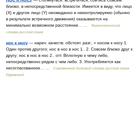
НОС К НОСУ
— столкнуться, встретиться, сойтись Совсем
близко, в непосредственной близости. Имеется в виду, что лицо
(Х) и другое лицо (Y) неожиданно и неконтролируемо (обычно
в результате встречного движения) оказываются на
минимально возможном расстоянии… …
Фразеологический
словарь русского языка
нос к носу
— нареч. качеств. обстоят. разг.; = носом к носу 1.
Один против другого; нос в нос в нос 1.. 2. Совсем близко друг к
другу; нос в нос в нос 2.. отт. Вплотную к чему либо,
непосредственно рядом с чем либо. 3. Употребляется как
несогласованное… …
Современный толковый словарь русского языка
Ефремовой