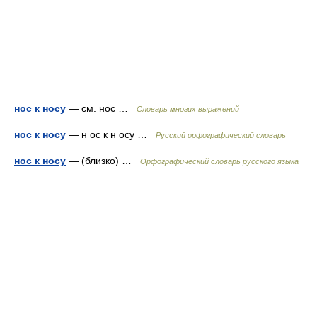
нос к носу
— см. нос …
Словарь многих выражений
нос к носу
— н ос к н осу …
Русский орфографический словарь
нос к носу
— (близко) …
Орфографический словарь русского языка