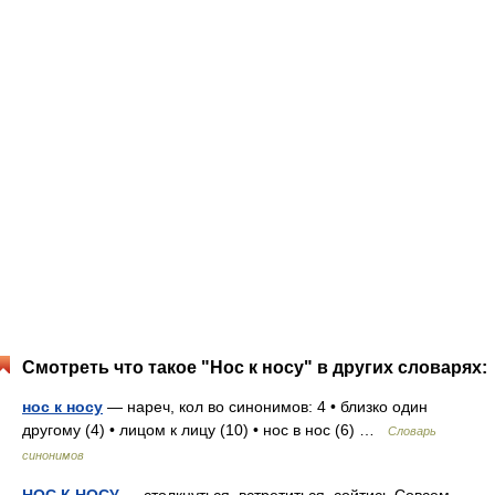
Смотреть что такое "Нос к носу" в других словарях:
нос к носу
— нареч, кол во синонимов: 4 • близко один
другому (4) • лицом к лицу (10) • нос в нос (6) …
Словарь
синонимов