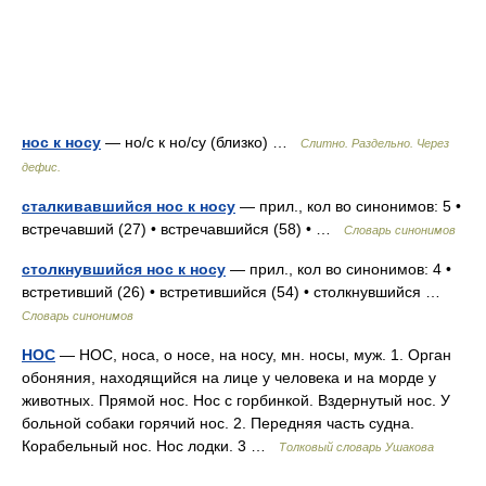
нос к носу
— но/с к но/су (близко) …
Слитно. Раздельно. Через
дефис.
сталкивавшийся нос к носу
— прил., кол во синонимов: 5 •
встречавший (27) • встречавшийся (58) • …
Словарь синонимов
столкнувшийся нос к носу
— прил., кол во синонимов: 4 •
встретивший (26) • встретившийся (54) • столкнувшийся …
Словарь синонимов
НОС
— НОС, носа, о носе, на носу, мн. носы, муж. 1. Орган
обоняния, находящийся на лице у человека и на морде у
животных. Прямой нос. Нос с горбинкой. Вздернутый нос. У
больной собаки горячий нос. 2. Передняя часть судна.
Корабельный нос. Нос лодки. 3 …
Толковый словарь Ушакова