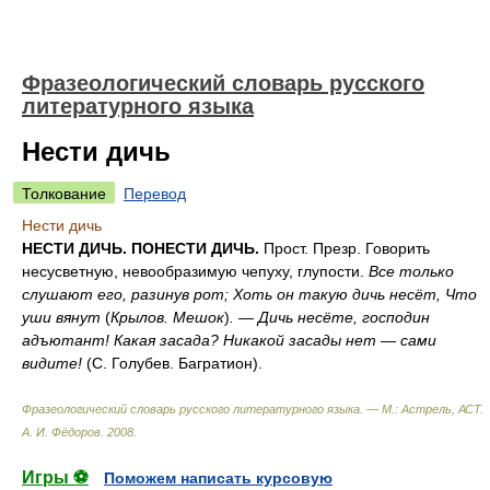
Фразеологический словарь русского
литературного языка
Нести дичь
Толкование
Перевод
Нести дичь
НЕСТИ ДИЧЬ. ПОНЕСТИ ДИЧЬ.
Прост. Презр. Говорить
несусветную, невообразимую чепуху, глупости.
Все только
слушают его, разинув рот; Хоть он такую дичь несёт, Что
уши вянут
(
Крылов. Мешок
)
. — Дичь несёте, господин
адъютант! Какая засада? Никакой засады нет — сами
видите!
(С. Голубев. Багратион).
Фразеологический словарь русского литературного языка. — М.: Астрель, АСТ
.
А. И. Фёдоров
.
2008
.
Игры ⚽
Поможем написать курсовую