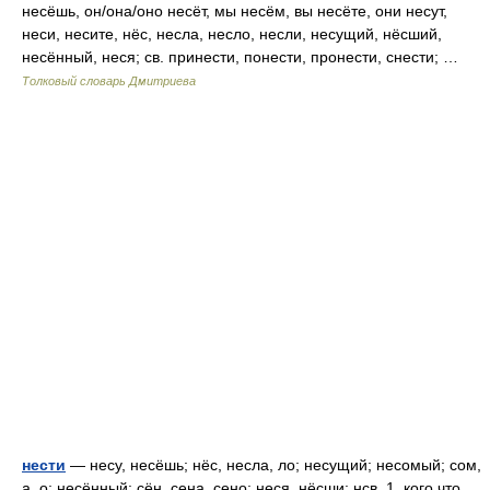
несёшь, он/она/оно несёт, мы несём, вы несёте, они несут,
неси, несите, нёс, несла, несло, несли, несущий, нёсший,
несённый, неся; св. принести, понести, пронести, снести; …
Толковый словарь Дмитриева
нести
— несу, несёшь; нёс, несла, ло; несущий; несомый; сом,
а, о; несённый; сён, сена, сено; неся, нёсши; нсв. 1. кого что.