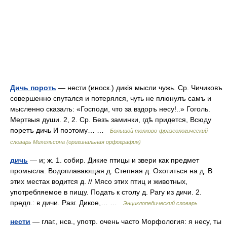
Дичь пороть
— нести (иноск.) дикія мысли чужь. Ср. Чичиковъ
совершенно спутался и потерялся, чуть не плюнулъ самъ и
мысленно сказалъ: «Господи, что за вздоръ несу!..» Гоголь.
Мертвыя души. 2, 2. Ср. Безъ заминки, гдѣ придется, Всюду
поретъ дичь И поэтому… …
Большой толково-фразеологический
словарь Михельсона (оригинальная орфография)
дичь
— и; ж. 1. собир. Дикие птицы и звери как предмет
промысла. Водоплавающая д. Степная д. Охотиться на д. В
этих местах водится д. // Мясо этих птиц и животных,
употребляемое в пищу. Подать к столу д. Рагу из дичи. 2.
предл.: в дичи. Разг. Дикое,… …
Энциклопедический словарь
нести
— глаг., нсв., употр. очень часто Морфология: я несу, ты