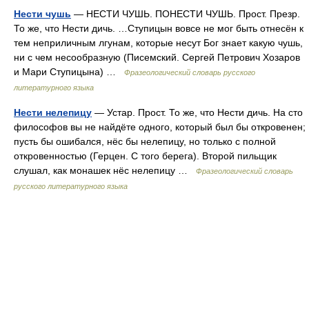
Нести чушь
— НЕСТИ ЧУШЬ. ПОНЕСТИ ЧУШЬ. Прост. Презр.
То же, что Нести дичь. …Ступицын вовсе не мог быть отнесён к
тем неприличным лгунам, которые несут Бог знает какую чушь,
ни с чем несообразную (Писемский. Сергей Петрович Хозаров
и Мари Ступицына) …
Фразеологический словарь русского
литературного языка
Нести нелепицу
— Устар. Прост. То же, что Нести дичь. На сто
философов вы не найдёте одного, который был бы откровенен;
пусть бы ошибался, нёс бы нелепицу, но только с полной
откровенностью (Герцен. С того берега). Второй пильщик
слушал, как монашек нёс нелепицу …
Фразеологический словарь
русского литературного языка