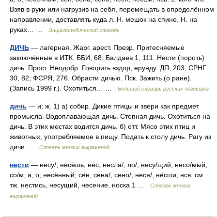
Взяв в руки или нагрузив на себя, перемещать в определённом
направлении, доставлять куда л. Н. мешок на спине. Н. на
руках… …
Энциклопедический словарь
ДИЧЬ
— лагерная. Жарг. арест. Презр. Притесняемые
заключённые в ИТК. ББИ, 68; Балдаев 1, 111. Нести (пороть)
дичь. Прост. Неодобр. Говорить вздор, ерунду. ДП, 203; СРНГ
30, 82; ФСРЯ, 276. Обрасти дичью. Пск. Зажить (о ране).
(Запись 1999 г.). Охотиться… …
Большой словарь русских поговорок
дичь
— и; ж. 1) а) собир. Дикие птицы и звери как предмет
промысла. Водоплавающая дичь. Степная дичь. Охотиться на
дичь. В этих местах водится дичь. б) отт. Мясо этих птиц и
животных, употребляемое в пищу. Подать к столу дичь. Рагу из
дичи …
Словарь многих выражений
нести
— несу/, несёшь; нёс, несла/, ло/; несу/щий; несо/мый;
со/м, а, о; несённый; сён, сена/, сено/; неся/, нёсши; нсв. см.
тж. нестись, несущий, несение, носка 1 …
Словарь многих
выражений