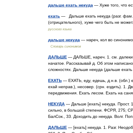
дальше ехать некуда
— Хуже того, что е
ехать
— Дальше ехать некуда (разг. фам.)
(отрицательного), хуже чего быть не мож
русского языка
дальше некуда
— нареч, кол во синонимов:
Словарь синонимов
ДАЛЬШЕ
— ДАЛЬШЕ, нареч. 1. см. далекий
начатое. Рассказывай д. Об этом написано
сложностях. Дальше некуда (дальше ехать
ЕХАТЬ
— ЕХАТЬ, еду, едешь, д.н.в. (обл.) е
ехай неправ.), несовер. (срн. ездить). 1.
передвижения. Ехать лесом. Ехать на са
НЕКУДА
— Дальше [ехать] некуда. Прост. 1
сильно, в большой степени. ФСРЯ, 275; СРГ
БалСок., 33. Доходить до некуда. Волг. 
ДАЛЬШЕ
— [ехать] некуда. 1. Разг. Неодо