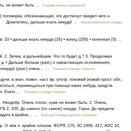
сть, не может быть …
Словарь многих выражений
 поговорка, обозначающая, что достигнут предел чего н.
ет. Докатились, дальше ехать некуда! …
Фразеологический словарь
 10 • дальше ехать некуда (16) • конец (205) • конечная (5) …
. 2. Затем, в дальнейшем. Что то будет д.? 3. Продолжая
 д. • Дальше больше (разг.) о нарастающих осложнениях,
 некуда) (разг.) очень… …
Толковый словарь Ожегова
дучи, в знач. повел. наст. вр. употр. поезжай (езжай прост. обл.;
 Двигаться, перемещаться при помощи каких нибудь средств
нях. Ехать …
Толковый словарь Ушакова
. Неодобр. Очень плохо, хуже не может быть. 2. Очень,
Б 2, 105. До самого (по самое) некуда. Горьк. До предела.
Попадать в крайне… …
Большой словарь русских поговорок
бр. О чём л. крайне плохом. ФСРЯ, 275; ЗС 1996, 417; АОС 10,