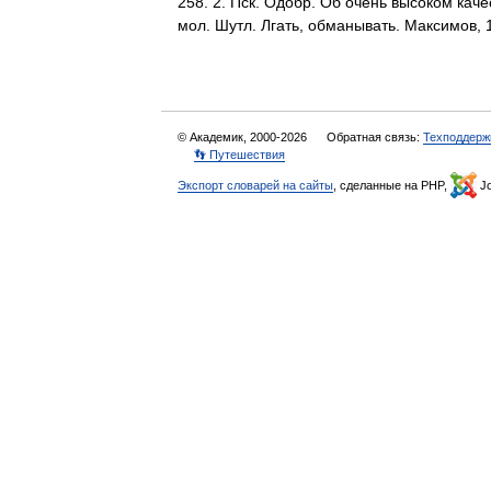
258. 2. Пск. Одобр. Об очень высоком качес
мол. Шутл. Лгать, обманывать. Максимов
© Академик, 2000-2026
Обратная связь:
Техподдерж
👣 Путешествия
Экспорт словарей на сайты
, сделанные на PHP,
Jo