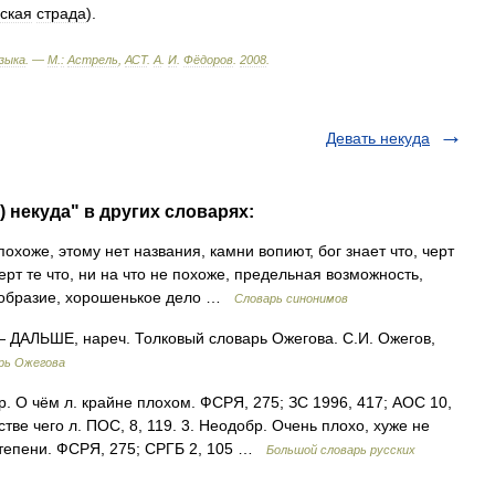
ская
страда
).
зыка
. —
М
.
:
Астрель
,
АСТ
.
А
.
И
.
Фёдоров
.
2008
.
Девать некуда
) некуда" в других словарях:
похоже, этому нет названия, камни вопиют, бог знает что, черт
 черт те что, ни на что не похоже, предельная возможность,
езобразие, хорошенькое дело …
Словарь синонимов
 ДАЛЬШЕ, нареч. Толковый словарь Ожегова. С.И. Ожегов,
рь Ожегова
р. О чём л. крайне плохом. ФСРЯ, 275; ЗС 1996, 417; АОС 10,
стве чего л. ПОС, 8, 119. 3. Неодобр. Очень плохо, хуже не
 степени. ФСРЯ, 275; СРГБ 2, 105 …
Большой словарь русских