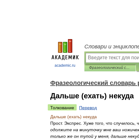
Словари и энциклоп
academic.ru
Фразеологический словарь русского литературного языка
Фразеологический словарь 
Дальше (ехать) некуда
Толкование
Перевод
Дальше
(
ехать
)
некуда
Прост
.
Экспрес
.
Хуже
того
,
что
случилось
,
ч
одолжите
на
минуточку
мне
ваш
ножиче
только
же
он
тупой
у
меня
,
дальше
некуд