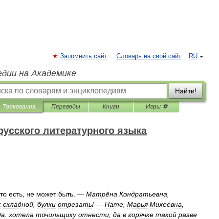
Запомнить сайт
Словарь на свой сайт
RU
едии на Академике
Найти!
Толкования
Переводы
Книги
Игры ⚽
русского литературного языка
то
есть
,
не
может
быть
. —
Матрёна
Кондратьевна
,
к
складной
,
булки
отрезать
! —
Нате
,
Марья
Михеевна
,
а:
хотела
точильщику
отнести
,
да
в
горячке
такой
разве