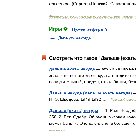
поспеешь
!
(
Сергеев
-
Ценский
.
Севастополь
Фразеологический
словарь
русского
литературного
я
Игры ⚽
Нужен реферат?
Дыхнуть некогда
Смотреть что такое "Дальше (ехать
дальше ехать некуда
— это ни на что не 
знает что, вот это мило, куда это годится,
возмутительный, предел, отвал башки, б
Дальше некуда (дальше ехать некуда)
—
Н.Ю. Шведова. 1949 1992 …
Толковый слова
Дальше [ехать] некуда
— 1. Разг. Неодоб
258. 2. Пск. Одобр. Об очень высоком каче
может быть. 4. Очень, сильно, в большой
поговорок