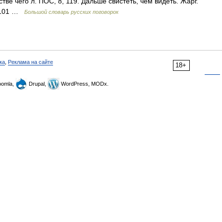
тве чего л. ПОС, 8, 119. Дальше свистеть, чем видеть. Жарг.
, 101 …
Большой словарь русских поговорок
ка
,
Реклама на сайте
18+
omla,
Drupal,
WordPress, MODx.